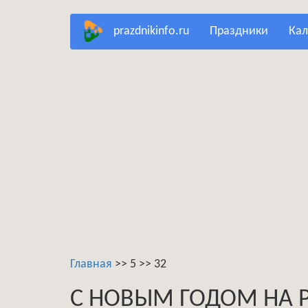
Перейти
prazdnikinfo.ru
праздники
ка
к
основному
содержанию
Главная
>>
5
>>
32
С НОВЫМ ГОДОМ НА 