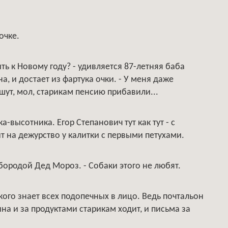
очке.
ить к Новому году? - удивляется 87-летняя баба
, и достает из фартука очки. - У меня даже
ишут, мол, старикам пенсию прибавили...
высотника. Егор Степанович тут как тут - с
 на дежурство у калитки с первыми петухами.
й бородой Дед Мороз. - Собаки этого не любят.
кого знает всех подопечных в лицо. Ведь почтальон
ина и за продуктами старикам ходит, и письма за