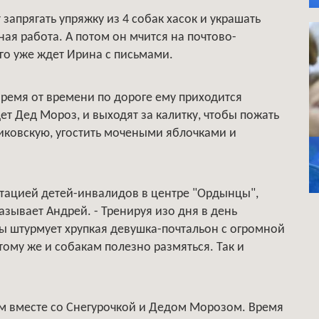
 запрягать упряжку из 4 собак хасок и украшать
ная работа. А потом он мчится на почтово-
его уже ждет Ирина с письмами.
время от времени по дороге ему приходится
ет Дед Мороз, и выходят за калитку, чтобы пожать
риковскую, угостить мочеными яблочками и
тацией детей-инвалидов в центре "Ордынцы",
азывает Андрей. - Тренируя изо дня в день
бы штурмует хрупкая девушка-почтальон с огромной
тому же и собакам полезно размяться. Так и
ам вместе со Снегурочкой и Дедом Морозом. Время