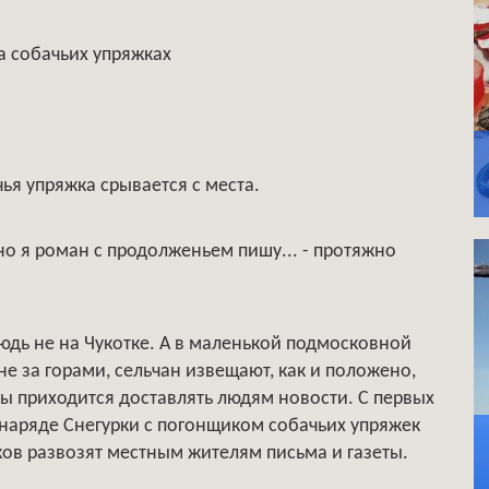
а собачьих упряжках
ья упряжка срывается с места.
вно я роман с продолженьем пишу... - протяжно
юдь не на Чукотке. А в маленькой подмосковной
не за горами, сельчан извещают, как и положено,
бы приходится доставлять людям новости. С первых
 наряде Снегурки с погонщиком собачьих упряжек
ов развозят местным жителям письма и газеты.