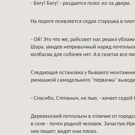
- Бегу! Бегу! - раздается голос из-за двери.
На пороге появляется седая старушка в плат
- Ой! Это что же, райсовет нас решил ублаж
Шура, увидев непривычный наряд почтальона
колбаски для собачек нет. А в газетах все п
Следующая остановка у бывшего монтажника-
рюмашкой самодельного "первачка" выходит
- Спасибо, Степаныч, не пью, - качает седо
Деревенский почтальон в отличие от городс
в селе - почти родной человек. Зачастую Ир
них пишет: видят они плохо.