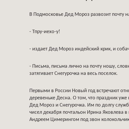
В Подмосковье Дед Мороз развозит почту н
- Тпру-иехо-у!
- издает Дед Мороз индейский крик, и собач
- Письма, письма лично на почту ношу, сло
затягивает Снегурочка на весь поселок.
Первыми в России Новый год встречают отн
деревеньке Десна. О том, что праздник уже 
Дед Мороз и Снегурочка. Им по долгу служ
чисел декабря почтальон Ирина Яковлева в
Андреем Цимерингом под звон колокольчик