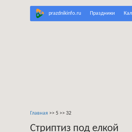
Перейти
prazdnikinfo.ru
праздники
ка
к
основному
содержанию
Главная
>>
5
>>
32
Стриптиз под елкой