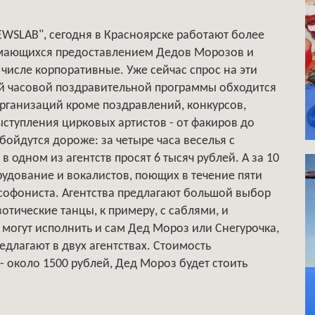
WSLAB", сегодня в Красноярске работают более
нимающихся предоставлением Дедов Морозов и
 числе корпоративные. Уже сейчас спрос на эти
ой часовой поздравительной программы обходится
организаций кроме поздравлений, конкурсов,
ыступления цирковых артистов - от факиров до
ойдутся дороже: за четыре часа веселья с
одном из агентств просят 6 тысяч рублей. А за 10
рудование и вокалистов, поющих в течение пяти
софониста. Агентства предлагают большой выбор
отические танцы, к примеру, с саблями, и
 могут исполнить и сам Дед Мороз или Снегурочка,
едлагают в двух агентствах. Стоимость
- около 1500 рублей, Дед Мороз будет стоить