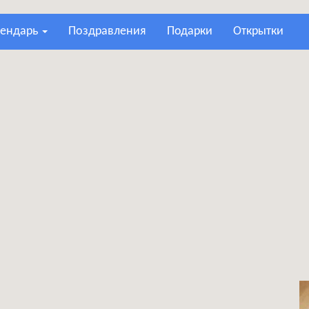
лендарь
поздравления
подарки
открытки