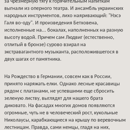
за чрезмерную тягу к горячительным напиткам
выгнали из оперного театра. И ансамбль украинских
народных инструментов, лихо наяривающий: "Нэсэ
Галя во-оду". И произведения Бетховена,
исполненные на... бокалах, наполненных на разную
высоту водой. Причем сам Людвиг (естественно,
отлитый в бронзе) сурово взирал на
экстравагантного музыканта, расположившегося в
двух шагах от памятника.
На Рождество в Германии, совсем как в России,
принято наряжать елки. Однако лесные красавицы
рядом с платанами, не успевшими еще сбросить
зеленую листву, выглядят для нашего брата
диковато. На фасадах многих домов появляются
огромные, чуть не в человеческий рост, кукольные
Николаусы, карабкающиеся на крышу по веревочным
лестницам. Правда, сами немцы, гладя на них,