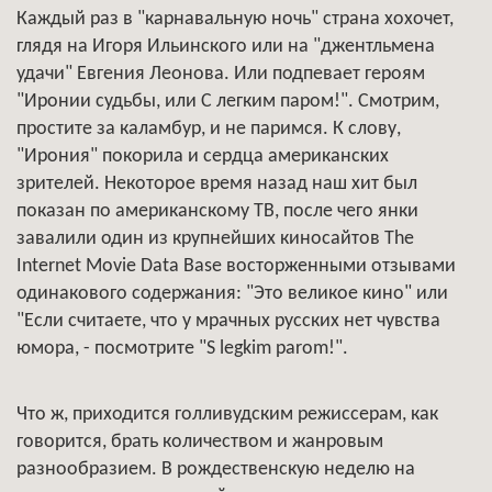
Каждый раз в "карнавальную ночь" страна хохочет,
глядя на Игоря Ильинского или на "джентльмена
удачи" Евгения Леонова. Или подпевает героям
"Иронии судьбы, или С легким паром!". Смотрим,
простите за каламбур, и не паримся. К слову,
"Ирония" покорила и сердца американских
зрителей. Некоторое время назад наш хит был
показан по американскому ТВ, после чего янки
завалили один из крупнейших киносайтов The
Internet Movie Data Base восторженными отзывами
одинакового содержания: "Это великое кино" или
"Если считаете, что у мрачных русских нет чувства
юмора, - посмотрите "S legkim parom!".
Что ж, приходится голливудским режиссерам, как
говорится, брать количеством и жанровым
разнообразием. В рождественскую неделю на