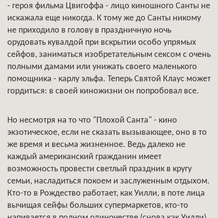
- героя фильма Цвигоффа - лицо киношного Санты не
искажала еще никогда. К тому же до Санты никому
не приходило в голову в праздничную ночь
орудовать кувалдой при вскрытии особо упрямых
сейфов, заниматься изобретательным сексом с очень
полными дамами или унижать своего маленького
помощника - карлу эльфа. Теперь Святой Клаус может
гордиться: в своей киножизни он попробовал все.
Но несмотря на то что "Плохой Санта" - кино
экзотическое, если не сказать вызывающее, оно в то
же время и весьма жизненное. Ведь далеко не
каждый американский гражданин имеет
возможность провести светлый праздник в кругу
семьи, насладиться покоем и заслуженным отдыхом.
Кто-то в Рождество работает, как Уилли, в поте лица
вычищая сейфы больших супермаркетов, кто-то
напивается в полном одиночестве (снова как Уилли),