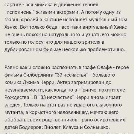
capture - вся мимика и движения героев
"исполнены" живыми актерами. А потому одну из
главных ролей в картине исполняет мультяшный Том
Хэнкс. Вот только беда - все-таки виртуальный Хэнкс
не очень похож на натурального и узнать его можно
только по голосу, что для нашего зрителя в
дублированном фильме несколько проблематично.
Равно как и сложно распознать в графе Олафе - герое
фильма Силберлинга "33 несчастья" - большого
комика Джима Керри. Актер загримирован до
неузнаваемости, как когда-то в "Гринче, похитителе
Рождества". В "33 несчастьях" Керри вновь играет
злодея. Только на этот раз не ушастого сказочного
мутанта, а корыстного человечишку, мечтающего
обобрать своих родственников - рано осиротевших
детей Бодлеров: Виолет, Клауса и Солнышко.