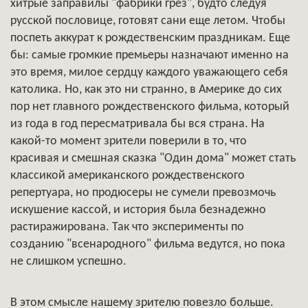
хитрые заправилы "фабрики грез", будто следуя
русской пословице, готовят сани еще летом. Чтобы
поспеть аккурат к рождественским праздникам. Еще
бы: самые громкие премьеры назначают именно на
это время, милое сердцу каждого уважающего себя
католика. Но, как это ни странно, в Америке до сих
пор нет главного рождественского фильма, который
из года в год пересматривала бы вся страна. На
какой-то момент зрители поверили в то, что
красивая и смешная сказка "Один дома" может стать
классикой американского рождественского
репертуара, но продюсеры не сумели превозмочь
искушение кассой, и история была безнадежно
растиражирована. Так что эксперименты по
созданию "всенародного" фильма ведутся, но пока
не слишком успешно.
В этом смысле нашему зрителю повезло больше.