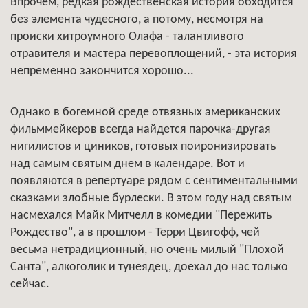
Впрочем, редкая рождественская история обходится
без элемента чудесного, а потому, несмотря на
происки хитроумного Олафа - талантливого
отравителя и мастера перевоплощений, - эта история
непременно закончится хорошо...
Однако в богемной среде отвязных американских
фильммейкеров всегда найдется парочка-другая
нигилистов и циников, готовых поиронизировать
над самым святым днем в календаре. Вот и
появляются в репертуаре рядом с сентиментальными
сказками злобные бурлески. В этом году над святым
насмехался Майк Митчелл в комедии "Пережить
Рождество", а в прошлом - Терри Цвигофф, чей
весьма нетрадиционный, но очень милый "Плохой
Санта", алкоголик и тунеядец, доехал до нас только
сейчас.