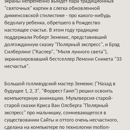
экраны непременно выйдет пара традиционных
"святочных" картин в слегка обновленной
диккенсовской стилистике - про какого-нибудь
бедолагу ребенка, обретшего в Рождество
настоящее счастье. В этом году традицию
поддержали Роберт Земекис, представивший
долгожданную сказку "Полярный экспресс", и Брэд
Силберлинг ("Каспер", "Миля лунного света"),
экранизировавший бестселлер Лемони Сникета "33
несчастья".
Большой голливудский мастер Земекис ("Назад в
будущее 1, 2, 3", "Форрест Гамп") решил освоить
компьютерную анимацию. Мультверсия старой-
старой сказки Криса Ван Олсберга "Полярный
экспресс" про мальчишку, сомневающегося в
существовании Сайты и оттого очень несчастного,
сделана на компьютере по технологии motion-