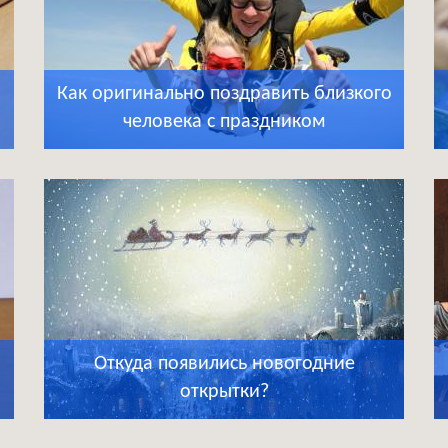
Как оригинально поздравить близкого
человека с праздником
Откуда появились новогодние
открытки?