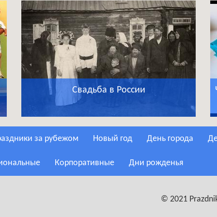
Свадьба в России
Праздники за рубежом
Новый год
День города
сиональные
Корпоративные
Дни рожденья
© 2021 Prazdnik