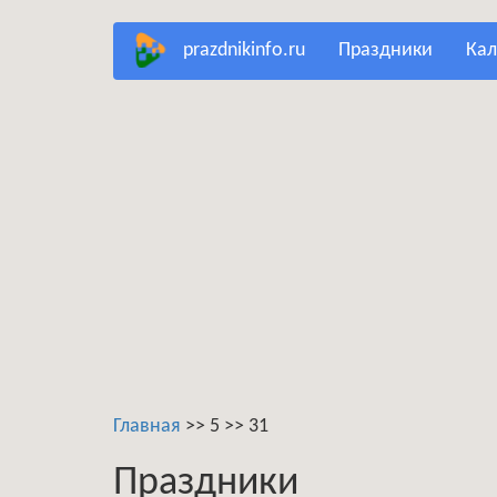
Перейти
prazdnikinfo.ru
праздники
ка
к
основному
содержанию
Главная
>>
5
>>
31
Праздники