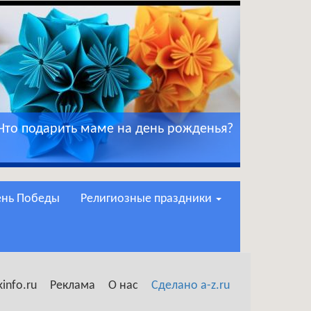
Что подарить маме на день рожденья?
День Победы
Религиозные праздники
info.ru
Реклама
О нас
Сделано a-z.ru