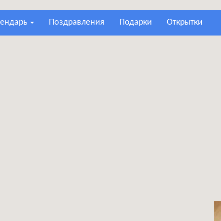
лендарь
поздравления
подарки
открытки