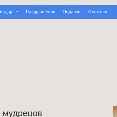
лендарь
поздравления
подарки
открытки
х мудрецов