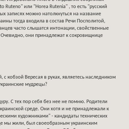
 Ruteno" или "Horea Rutenia" , то есть "русский
ных записях можно натолкнуться на название
краины тогда входила в состав Речи Посполитой,
анцев часто слышатся интонации, свойственные
у. Очевидно, они принадлежат к сокровищнице
ой, с кобзой Вересая в руках, являетесь наследником
 украинские мудрецы?
уру. С тех пор себя без нее не помню. Родители
украинской среде. Они хотя и не принадлежали к
ческими художниками" - кандидаты технических
 где мы жили, был своеобразным украинским