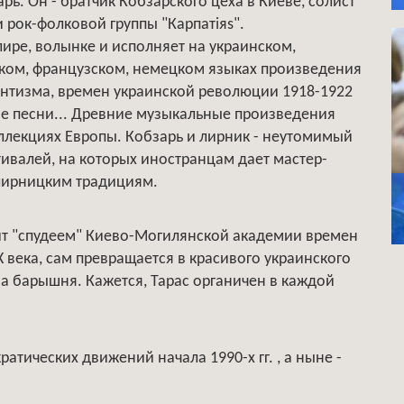
. Он - братчик Кобзарского цеха в Киеве, солист
 рок-фолковой группы "Карпатiяs".
лире, волынке и исполняет на украинском,
ском, французском, немецком языках произведения
антизма, времен украинской революции 1918-1922
ые песни... Древние музыкальные произведения
оллекциях Европы. Кобзарь и лирник - неутомимый
валей, на которых иностранцам дает мастер-
-лирницким традициям.
дит "спудеем" Киево-Могилянской академии времен
X века, сам превращается в красивого украинского
на барышня. Кажется, Тарас органичен в каждой
атических движений начала 1990-х гг. , а ныне -