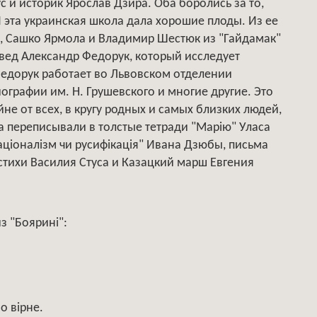
с и историк Ярослав Дзира. Оба боролись за то,
 эта украинская школа дала хорошие плоды. Из ее
" , Сашко Ярмола и Владимир Шестюк из "Гайдамак"
овед Александр Федорук, который исследует
Федорук работает во Львовском отделении
ографии им. Н. Грушевского и многие другие. Это
йне от всех, в кругу родных и самых близких людей,
га переписывали в толстые тетради "Марiю" Уласа
ацiоналiзм чи русифiкацiя" Ивана Дзюбы, письма
стихи Василия Стуса и Казацкий марш Евгения
з "Бояринi":
о вірне.