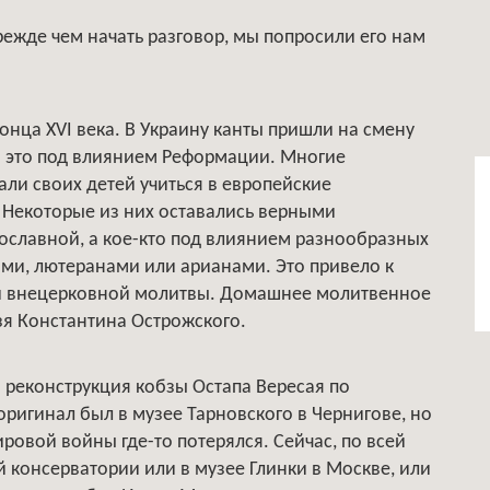
жде чем начать разговор, мы попросили его нам
конца XVI века. В Украину канты пришли на смену
 это под влиянием Реформации. Многие
ли своих детей учиться в европейские
. Некоторые из них оставались верными
вославной, а кое-кто под влиянием разнообразных
ами, лютеранами или арианами. Это привело к
и внецерковной молитвы. Домашнее молитвенное
зя Константина Острожского.
 - реконструкция кобзы Остапа Вересая по
ригинал был в музее Тарновского в Чернигове, но
овой войны где-то потерялся. Сейчас, по всей
й консерватории или в музее Глинки в Москве, или