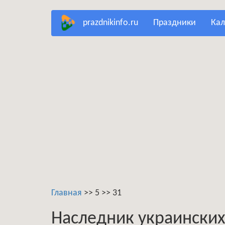
Перейти
prazdnikinfo.ru
праздники
ка
к
основному
содержанию
Главная
>>
5
>>
31
Наследник украински