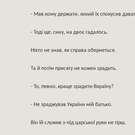
- Мав кому держати, лихий їх спокусив дава
- Тоді ще, сину, на двоє гадалось.
Ніхто не знав, як справа обернеться.
Та й потім присягу не кожен зрадить.
- То, певно, краще зрадити Вкраїну?
- Не зраджував України мій батько.
Він їй служив з-під царської руки не гірш,