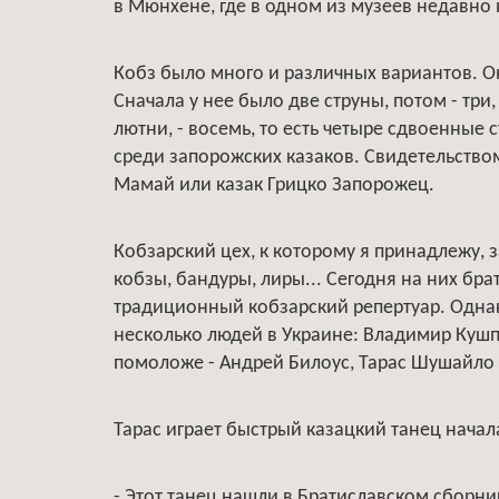
в Мюнхене, где в одном из музеев недавно
Кобз было много и различных вариантов. Он
Сначала у нее было две струны, потом - три
лютни, - восемь, то есть четыре сдвоенные 
среди запорожских казаков. Свидетельство
Мамай или казак Грицко Запорожец.
Кобзарский цех, к которому я принадлежу,
кобзы, бандуры, лиры... Сегодня на них бр
традиционный кобзарский репертуар. Однак
несколько людей в Украине: Владимир Кушпе
помоложе - Андрей Билоус, Тарас Шушайло 
Тарас играет быстрый казацкий танец начала
- Этот танец нашли в Братиславском сборни