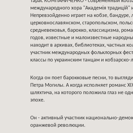
Тарас КОМПАНИЧЕНКО - современный кобзарь
международного хора "Академiя традицiй" и
Непревзойденно играет на кобзе, бандуре, 
церковнославянском, старопольском, поль
средневековья, барокко, классицизма, ром
годов, известные и малоизвестные народн
находит в архивах, библиотеках, частных к
участник международных фольклорных фести
классы по украинским танцам и кобзарско
Когда он поет барокковые песни, то выгля
Петра Могилы. А когда исполняет романс XI
шляхтича, на которого положила глаз не од
эпохе.
Он - активный участник национально-демокр
оранжевой революции.