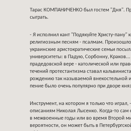
Тарас КОМПАНИЧЕНКО был гостем "Дня". Пре
сыграть.
- Я исполнил кант "Подякуйте Христу-пану" 
религиозным песням - псалмам. Произошло
украинские аристократические семьи посыла
университеты: в Падую, Сорбонну, Краков..
прадедовской вере - католической или пра
течений протестантизма ставал кальвинист
рождению так называемой внекостельной 
пение было очень популярно при дворе кня
Инструмент, на котором я только что играл,
описаниям Николая Лысенко. Когда-то сам о
в межвоенные годы или во время Второй мир
вероятности, он может быть в Петербургско