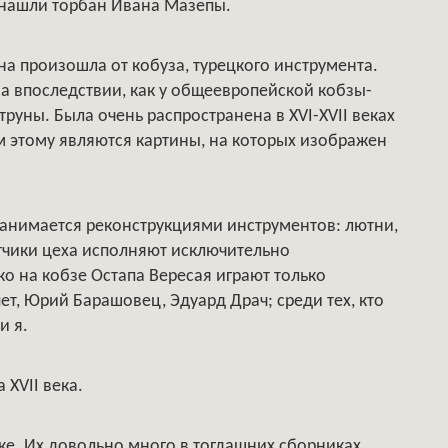
 нашли торбан Ивана Мазепы.
а произошла от кобуза, турецкого инструмента.
, а впоследствии, как у общеевропейской кобзы-
струны. Была очень распространена в XVI-XVII веках
м этому являются картины, на которых изображен
 занимается реконструкциями инструментов: лютни,
атчики цеха исполняют исключительно
о на кобзе Остапа Вересая играют только
т, Юрий Барашовец, Эдуард Драч; среди тех, кто
и я.
 XVII века.
ке. Их довольно много в тогдашних сборниках