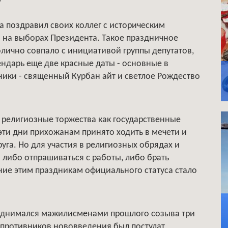
 поздравил своих коллег с историческим
 на выборах Президента. Такое праздничное
лично совпало с инициативой группы депутатов,
ндарь еще две красные даты - основные в
ики - священный Курбан айт и светлое Рождество
 религиозные торжества как государственные
эти дни прихожанам принято ходить в мечети и
уга. Но для участия в религиозных обрядах и
либо отпрашиваться с работы, либо брать
ание этим праздникам официального статуса стало
поднимался мажилисменами прошлого созыва три
м противников нововведения был постулат