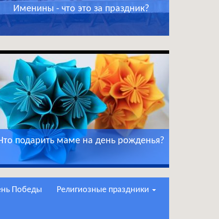
Именины - что это за праздник?
Что подарить маме на день рожденья?
День Победы
Религиозные праздники