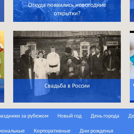
Откуда появились новогодние
открытки?
Свадьба в России
Праздники за рубежом
Новый год
День города
сиональные
Корпоративные
Дни рожденья