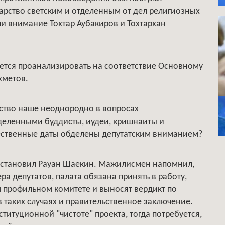
арство светским и отделенным от дел религиозных
ли внимание Тохтар Аубакиров и Тохтархан
уется проанализировать на соответствие Основному
хметов.
ство наше неоднородно в вопросах
деленными буддисты, иудеи, кришнаиты и
жественные даты обделены депутатским вниманием?
остановил Рауан Шаекин. Мажилисмен напомнил,
ра депутатов, палата обязана принять в работу,
 профильном комитете и выносят вердикт по
 таких случаях и правительственное заключение.
титуционной "чистоте" проекта, тогда потребуется,