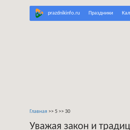
Перейти
prazdnikinfo.ru
праздники
ка
к
основному
содержанию
Главная
>>
5
>>
30
Уважая закон и тради