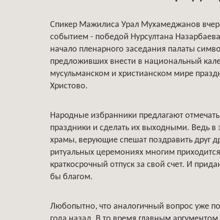
Спикер Мажилиса Урал Мухамеджанов вчера
событием - победой Нурсултана Назарбаева
начало пленарного заседания палаты симво
предложивших внести в национальный кале
мусульманском и христианском мире праздн
Христово.
Народные избранники предлагают отмечать
праздники и сделать их выходными. Ведь в 
храмы, верующие спешат поздравить друг др
ритуальных церемониях многим приходится 
краткосрочный отпуск за свой счет. И прид
бы благом.
Любопытно, что аналогичный вопрос уже 
года назад. В то время главным аргументо