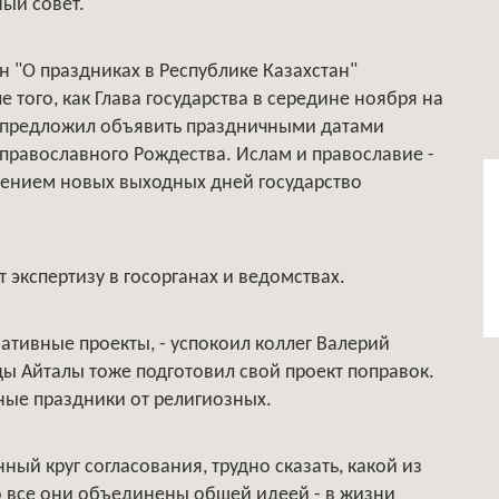
ый совет.
н "О праздниках в Республике Казахстан"
 того, как Глава государства в середине ноября на
а предложил объявить праздничными датами
 православного Рождества. Ислам и православие -
дением новых выходных дней государство
 экспертизу в госорганах и ведомствах.
рнативные проекты, - успокоил коллег Валерий
ды Айталы тоже подготовил свой проект поправок.
нные праздники от религиозных.
ный круг согласования, трудно сказать, какой из
что все они объединены общей идеей - в жизни