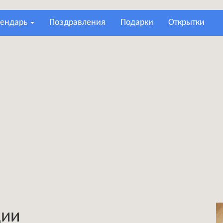
лендарь
поздравления
подарки
открытки
ции