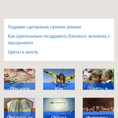
Подарки сделанные своими руками
Как оригинально поздравить близкого человека с
праздником
Цветы в школу
Подарки
Как
Цветы в
сделанные
оригинально
школу
своими
поздравить
руками
близкого
Подарок из
Откуда
Именины -