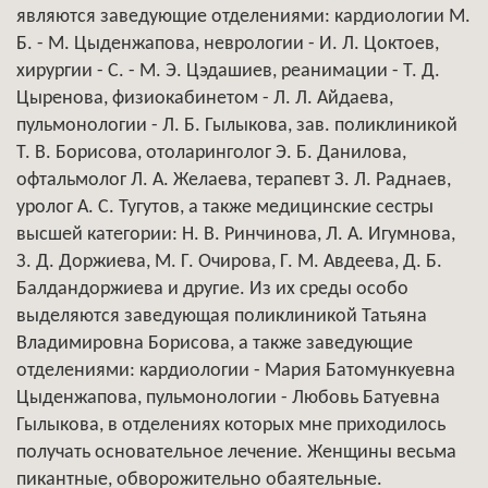
являются заведующие отделениями: кардиологии М.
Б. - М. Цыденжапова, неврологии - И. Л. Цоктоев,
хирургии - С. - М. Э. Цэдашиев, реанимации - Т. Д.
Цыренова, физиокабинетом - Л. Л. Айдаева,
пульмонологии - Л. Б. Гылыкова, зав. поликлиникой
Т. В. Борисова, отоларинголог Э. Б. Данилова,
офтальмолог Л. А. Желаева, терапевт З. Л. Раднаев,
уролог А. С. Тугутов, а также медицинские сестры
высшей категории: Н. В. Ринчинова, Л. А. Игумнова,
З. Д. Доржиева, М. Г. Очирова, Г. М. Авдеева, Д. Б.
Балдандоржиева и другие. Из их среды особо
выделяются заведующая поликлиникой Татьяна
Владимировна Борисова, а также заведующие
отделениями: кардиологии - Мария Батомункуевна
Цыденжапова, пульмонологии - Любовь Батуевна
Гылыкова, в отделениях которых мне приходилось
получать основательное лечение. Женщины весьма
пикантные, обворожительно обаятельные.