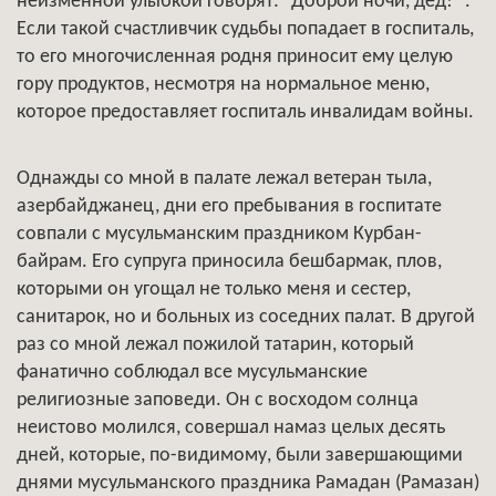
неизменной улыбкой говорят: "Доброй ночи, дед! ".
Если такой счастливчик судьбы попадает в госпиталь,
то его многочисленная родня приносит ему целую
гору продуктов, несмотря на нормальное меню,
которое предоставляет госпиталь инвалидам войны.
Однажды со мной в палате лежал ветеран тыла,
азербайджанец, дни его пребывания в госпитате
совпали с мусульманским праздником Курбан-
байрам. Его супруга приносила бешбармак, плов,
которыми он угощал не только меня и сестер,
санитарок, но и больных из соседних палат. В другой
раз со мной лежал пожилой татарин, который
фанатично соблюдал все мусульманские
религиозные заповеди. Он с восходом солнца
неистово молился, совершал намаз целых десять
дней, которые, по-видимому, были завершающими
днями мусульманского праздника Рамадан (Рамазан)