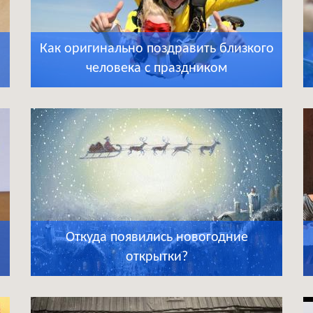
Как оригинально поздравить близкого
человека с праздником
Откуда появились новогодние
открытки?