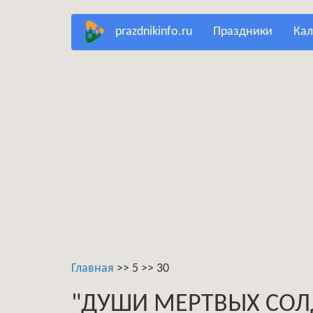
Перейти
prazdnikinfo.ru
праздники
ка
к
основному
содержанию
Главная
>>
5
>>
30
"ДУШИ МЕРТВЫХ СОЛД