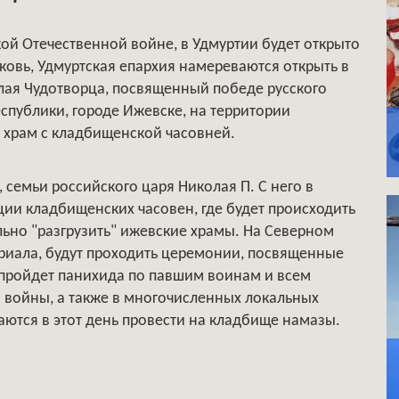
кой Отечественной войне, в Удмуртии будет открыто
ковь, Удмуртская епархия намереваются открыть в
олая Чудотворца, посвященный победе русского
еспублики, городе Ижевске, на территории
 храм с кладбищенской часовней.
, семьи российского царя Николая П. С него в
ии кладбищенских часовен, где будет происходить
льно "разгрузить" ижевские храмы. На Северном
риала, будут проходить церемонии, посвященные
 пройдет панихида по павшим воинам и всем
 войны, а также в многочисленных локальных
аются в этот день провести на кладбище намазы.