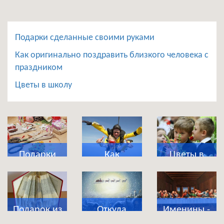
Подарки сделанные своими руками
Как оригинально поздравить близкого человека с
праздником
Цветы в школу
Подарки
Как
Цветы в
сделанные
оригинально
школу
своими
поздравить
руками
близкого
Подарок из
Откуда
Именины -
человека с
магазина
появились
что это за