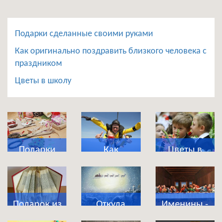
Подарки сделанные своими руками
Как оригинально поздравить близкого человека с
праздником
Цветы в школу
Подарки
Как
Цветы в
сделанные
оригинально
школу
своими
поздравить
руками
близкого
Подарок из
Откуда
Именины -
человека с
магазина
появились
что это за
праздником