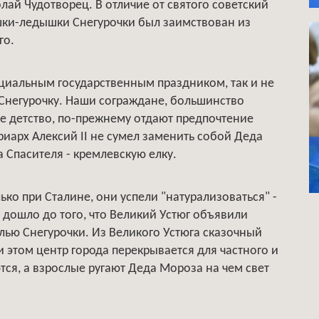
лай Чудотворец. В отличие от святого советский
шки-ледышки Снегурочки был заимствован из
го.
циальным государственным праздником, так и не
 Снегурочку. Наши сограждане, большинство
ое детство, по-прежнему отдают предпочтение
риарх Алексий II не сумел заменить собой Деда
 Спасителя - кремлевскую елку.
ько при Сталине, они успели "натурализоваться" -
 дошло до того, что Великий Устюг объявили
лью Снегурочки. Из Великого Устюга сказочный
и этом центр города перекрывается для частного и
ся, а взрослые ругают Деда Мороза на чем свет