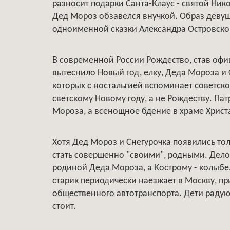
разносит подарки Санта-Клаус - святой Нико
Дед Мороз обзавелся внучкой. Образ деву
одноименной сказки Александра Островско
В современной России Рождество, став офи
вытеснило Новый год, елку, Деда Мороза и
которых с ностальгией вспоминает советск
светскому Новому году, а не Рождеству. Пат
Мороза, а всенощное бдение в храме Христа
Хотя Дед Мороз и Снегурочка появились тол
стать совершенно "своими", родными. Дело
родиной Деда Мороза, а Кострому - колыбе
старик периодически наезжает в Москву, пр
общественного автотранспорта. Дети радуют
стоит.