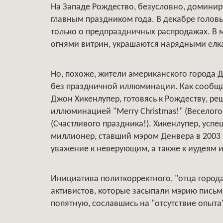
На Западе Рождество, безусловно, доминир
главным праздником года. В декабре голо
только о предпраздничных распродажах. В 
огнями витрин, украшаются нарядными ел
Но, похоже, жители американского города Д
без праздничной иллюминации. Как сообщает
Джон Хикенлупер, готовясь к Рождеству, р
иллюминацией "Merry Christmas!" (Веселого 
(Счастливого праздника!). Хикенлупер, усп
миллионер, ставший мэром Денвера в 2003 г
уважение к неверующим, а также к иудеям 
Инициатива политкорректного, "отца города
активистов, которые засыпали мэрию письм
попятную, сославшись на "отсутствие опыта