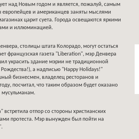
ует над Новым годом и является, пожалуй, самым
вы европейцев и американцев заняты мыслями
магазинах царит суета. Города освещаются яркими
ками и иллюминацией.
енвера, столицы штата Колорадо, могут остаться
 французская газета "Liberation", мэр Денвера
ешил украсить здание мэрии не традиционной
Рождества!), а надписью "Happy Holidays!"
ешный бизнесмен, владелец ресторанов и
оду, посчитал, что таким образом будет оказано
и мусульманам.
" встретила отпор со стороны христианских
ами протеста. Мэр вынужден был пойти на
".