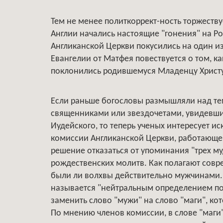
Тем не менее политкоррект-ность торжеству
Англии начались настоящие "гонения" на Р
Англиканской Церкви покусились на один из
Евангелии от Матфея повествуется о том, ка
поклонились родившемуся Младенцу Христу 
Если раньше богословы размышляли над те
священниками или звездочетами, увидевши
Иудейского, то теперь ученых интересует и
комиссии Англиканской Церкви, работающе
решение отказаться от упоминания "трех муд
рождественских молитв. Как полагают совре
были ли волхвы действительно мужчинами. 
называется "нейтральным определением п
заменить слово "мужи" на слово "маги", кот
По мнению членов комиссии, в слове "маги"