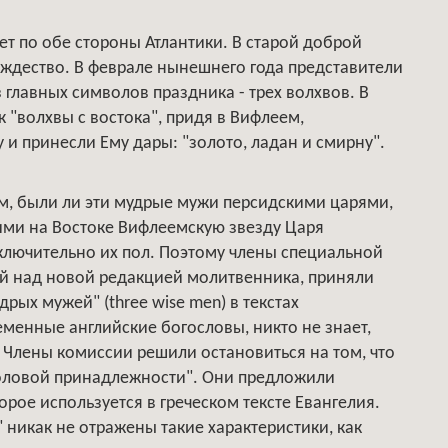
ет по обе стороны Атлантики. В старой доброй
ождество. В феврале нынешнего года представители
 главных символов праздника - трех волхвов. В
к "волхвы с востока", придя в Вифлеем,
и принесли Ему дары: "золото, ладан и смирну".
м, были ли эти мудрые мужи персидскими царями,
ми на Востоке Вифлеемскую звезду Царя
сключительно их пол. Поэтому члены специальной
й над новой редакцией молитвенника, приняли
рых мужей" (three wise men) в текстах
менные английские богословы, никто не знает,
Члены комиссии решили остановиться на том, что
оловой принадлежности". Они предложили
орое используется в греческом тексте Евангелия.
 никак не отражены такие характеристики, как