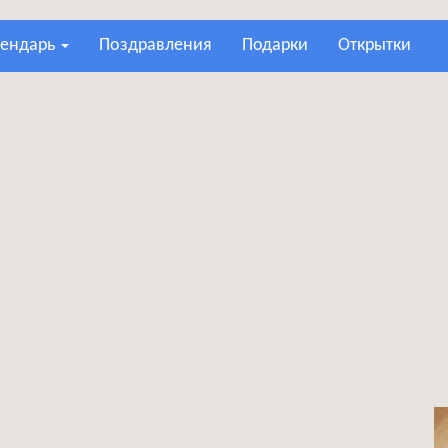
лендарь
поздравления
подарки
открытки