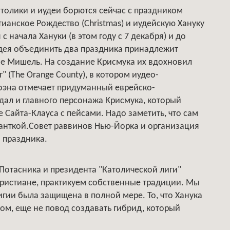
атолики и иудеи борются сейчас с праздником
ианское Рождество (Christmas) и иудейскую Хануку
 начала Хануки (в этом году с 7 декабря) и до
Идея объединить два праздника принадлежит
не Мишель. На создание Крисмука их вдохновил
 (The Orange County), в котором иудео-
Коэна отмечает придуманный еврейско-
дал и главного персонажа Крисмука, который
е Сайта-Клауса с пейсами. Надо заметить, что сам
естанткой.Совет раввинов Нью-Йорка и организация
о праздника.
отасника и президента "Католической лиги"
христиане, практикуем собственные традиции. Мы
гии была защищена в полной мере. То, что Ханука
гом, еще не повод создавать гибрид, который