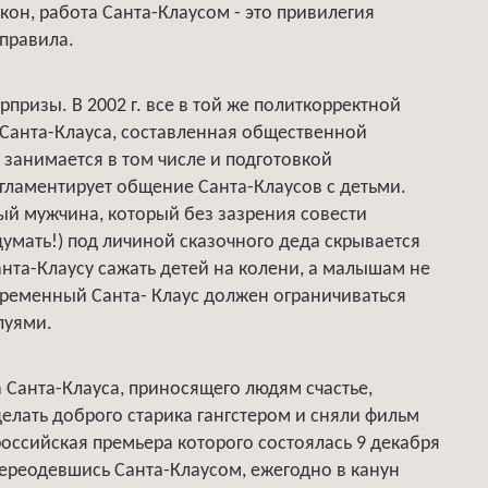
кон, работа Санта-Клаусом - это привилегия
правила.
призы. В 2002 г. все в той же политкорректной
Санта-Клауса, составленная общественной
я занимается в том числе и подготовкой
гламентирует общение Санта-Клаусов с детьми.
лый мужчина, который без зазрения совести
умать!) под личиной сказочного деда скрывается
нта-Клаусу сажать детей на колени, а малышам не
временный Санта- Клаус должен ограничиваться
луями.
 Санта-Клауса, приносящего людям счастье,
лать доброго старика гангстером и сняли фильм
российская премьера которого состоялась 9 декабря
 переодевшись Санта-Клаусом, ежегодно в канун