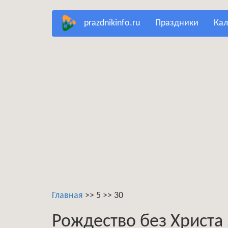
Перейти
prazdnikinfo.ru
праздники
ка
к
основному
содержанию
Главная
>>
5
>>
30
Рождество без Христа