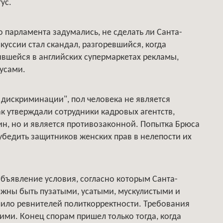
ус.
о парламента задумались, не сделать ли Санта-
уссии стал скандал, разгоревшийся, когда
ившейся в английских супермаркетах рекламы,
усами.
й дискриминации", пол человека не является
ак утверждали сотрудники кадровых агентств,
н, но и является противозаконной. Попытка Брюса
убедить защитников женских прав в нелепости их
объявление условия, согласно которым Санта-
жны быть пузатыми, усатыми, мускулистыми и
злило ревнителей политкорректности. Требования
ими. Конец спорам пришел только тогда, когда