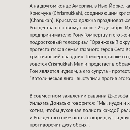
А на другом конце Америки, в Нью-Йорке, к
Крисмука (Chrismukkah), соединяющим христ
(Chanukah). Крисмука должна праздноваться с
Рождества по новому стилю - 25 декабря. 
предпринимателю Рону Гомпертцу и его же
подростковый телесериал "Оранжевый округ"
протестантская семья главного героя Сета 
христианский праздник. Гомпертц также соз
зовется Crismukkah Man и предстает в образ
Рон является иудеем, а его супруга - прот
"Католическая лига" выступили против этог
В совместном заявлении раввина Джозефа П
Уильяма Донахью говорится: "Мы, иудеи и 
хотим, чтобы духовная полнота каждой рели
и Рождество отмечаются вскоре друг за дру
противоречит духу обеих".