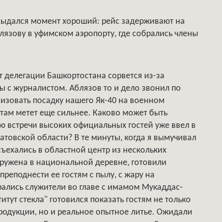
е выдался момент хороший: рейс задерживают на
блязову в уфимском аэропорту, где собрались члены
ит делегации Башкортостана сорвется из-за
ы с журналистом. Аблязов то и дело звонил по
низовать посадку нашего Як-40 на военном
о там метет еще сильнее. Каково может быть
ю встречи высоких официальных гостей уже ввел в
ратовской области? В те минуты, когда я вымучивал
ъехались в областной центр из нескольких
оружена в национальной деревне, готовили
преподнести ее гостям с пылу, с жару на
ались служители во главе с имамом Мукаддас-
тут стекла" готовился показать гостям не только
одукции, но и реальное опытное литье. Ожидали