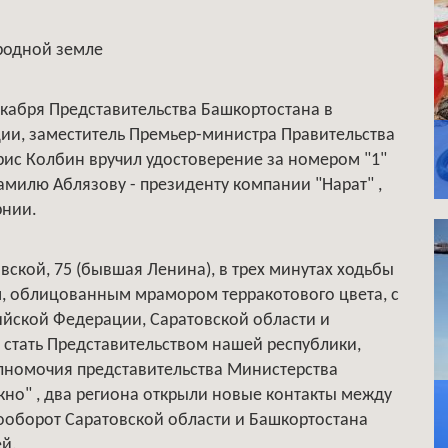
 родной земле
екабря Представительства Башкортостана в
ции, заместитель Премьер-министра Правительства
рис Колбин вручил удостоверение за номером "1"
милю Аблязову - президенту компании "Нарат" ,
рнии.
ской, 75 (бывшая Ленина), в трех минутах ходьбы
м, облицованным мрамором терракотового цвета, с
сийской Федерации, Саратовской области и
м стать Представительством нашей республики,
олномочия представительства Министерства
кно" , два региона открыли новые контакты между
ооборот Саратовской области и Башкортостана
ей.