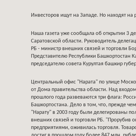
Инвесторов ищут на Западе. Но находят на
Наша газета уже сообщала об открытии 3 д
Саратовской области. Руководитель делега
РБ - министр внешних связей и торговли Бо
Представителю Республики Башкортостан Ка
председателю совета Курултая башкир губе
Центральный офис "Нарата" по улице Москов
от Дома правительства области. Над входо
прошлого года развеваются три флага: Рос
Башкортостана. Дело в том, что, прежде че
"Нарату" в 2003 году были делегированы п
внешних связей и торговли РБ. "Прорубив о
предприятиями, оживилась торговля. Товар
достиг в прошлом году более 847 млн. рубл