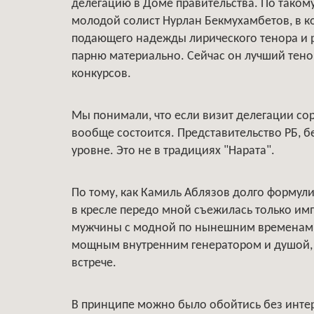
делегацию в Доме правительства. По такому
молодой солист Нурлан Бекмухамбетов, в к
подающего надежды лирического тенора и р
парню материально. Сейчас он лучший тено
конкурсов.
Мы понимали, что если визит делегации сор
вообще состоится. Представительство РБ, б
уровне. Это не в традициях "Нарата".
По тому, как Камиль Аблязов долго формулир
в кресле передо мной съежилась только им
мужчины с модной по нынешним временам н
мощным внутренним генератором и душой, у
встрече.
В принципе можно было обойтись без интер