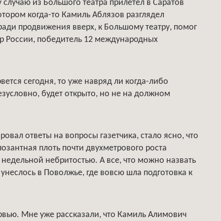
 случаю из Большого театра прилетел в Саратов
отором когда-то Камиль Аблязов разглядел
ади продвижения вверх, к Большому театру, помог
р России, победитель 12 международных
вется сегодня, то уже навряд ли когда-либо
езусловно, будет открыто, но не на должном
овал ответы на вопросы газетчика, стало ясно, что
позантная плоть почти двухметрового роста
едельной небритостью. А все, что можно назвать
неслось в Поволжье, где вовсю шла подготовка к
вью. Мне уже рассказали, что Камиль Алимович