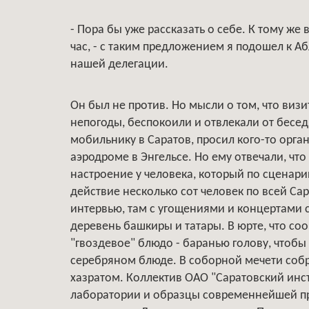
- Пора бы уже рассказать о себе. К тому ж
час, - с таким предложением я подошел к А
нашей делегации.
Он был не против. Но мысли о том, что виз
непогоды, беспокоили и отвлекали от бесед
мобильнику в Саратов, просил кого-то орга
аэродроме в Энгельсе. Но ему отвечали, чт
настроение у человека, который по сценари
действие несколько сот человек по всей Са
интервью, там с угощениями и концертами с
деревень башкиры и татары. В юрте, что со
"гвоздевое" блюдо - баранью голову, чтобы 
серебряном блюде. В соборной мечети собр
хазратом. Коллектив ОАО "Саратовский инсти
лаборатории и образцы современнейшей пр