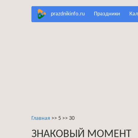
Перейти
prazdnikinfo.ru
праздники
ка
к
основному
содержанию
Главная
>>
5
>>
30
ЗНАКОВЫЙ МОМЕНТ