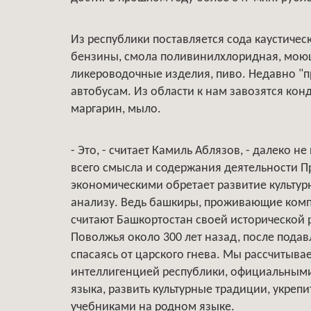
Из республики поставляется сода каустичес
бензины, смола поливинилхлоридная, моющ
ликероводочные изделия, пиво. Недавно "п
автобусам. Из области к нам завозятся кон
маргарин, мыло.
- Это, - считает Камиль Аблязов, - далеко 
всего смысла и содержания деятельности П
экономическими обретает развитие культур
анализу. Ведь башкиры, проживающие комп
считают Башкортостан своей исторической р
Поволжья около 300 лет назад, после подав
спасаясь от царского гнева. Мы рассчитыва
интеллигенцией республики, официальными 
языка, развить культурные традиции, укреп
учебниками на родном языке.