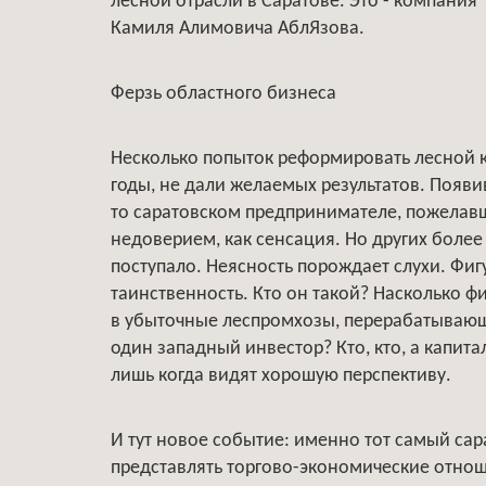
лесной отрасли в Саратове. Это - компания 
Камиля Алимовича АблЯзова.
Ферзь областного бизнеса
Несколько попыток реформировать лесной 
годы, не дали желаемых результатов. Появ
то саратовском предпринимателе, пожелав
недоверием, как сенсация. Но других боле
поступало. Неясность порождает слухи. Фи
таинственность. Кто он такой? Насколько ф
в убыточные леспромхозы, перерабатывающ
один западный инвестор? Кто, кто, а капита
лишь когда видят хорошую перспективу.
И тут новое событие: именно тот самый сар
представлять торгово-экономические отно