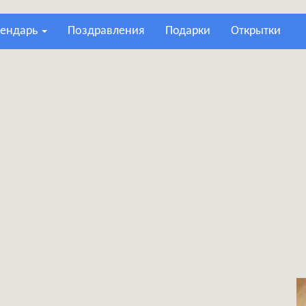
лендарь
поздравления
подарки
открытки