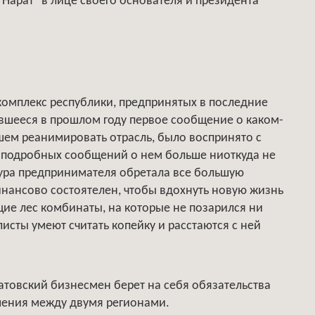
"Нарат" в лице своего основателя и президента
комплекс республики, предпринятых в последние
ившееся в прошлом году первое сообщение о каком-
шем реанимировать отрасль, было воспринято с
е подробных сообщений о нем больше ниоткуда не
гура предпринимателя обретала все большую
инансово состоятелен, чтобы вдохнуть новую жизнь
ие лес комбинаты, на которые не позарился ни
листы умеют считать копейку и расстаются с ней
атовский бизнесмен берет на себя обязательства
шения между двумя регионами.