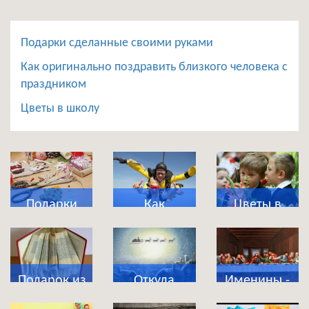
Подарки сделанные своими руками
Как оригинально поздравить близкого человека с
праздником
Цветы в школу
Подарки
Как
Цветы в
сделанные
оригинально
школу
своими
поздравить
руками
близкого
Подарок из
Откуда
Именины -
человека с
магазина
появились
что это за
праздником