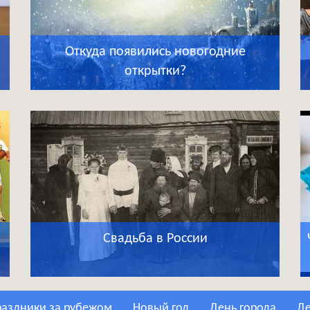
Откуда появились новогодние
открытки?
Свадьба в России
Праздники за рубежом
Новый год
День города