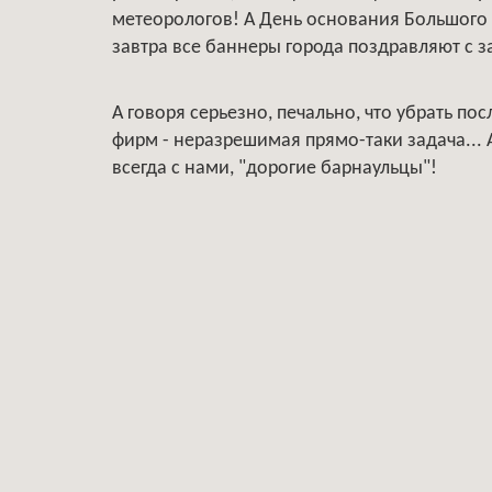
метеорологов! А День основания Большого т
завтра все баннеры города поздравляют с 
А говоря серьезно, печально, что убрать по
фирм - неразрешимая прямо-таки задача... А
всегда с нами, "дорогие барнаульцы"!