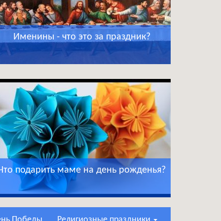
Именины - что это за праздник?
Что подарить маме на день рожденья?
День Победы
Религиозные праздники