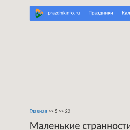
Перейти
prazdnikinfo.ru
праздники
ка
к
основному
содержанию
Главная
>>
5
>>
22
Маленькие странности