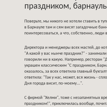
праздником, барнаул
Поверьте, мы никого не хотели ставить в ту
в Барнауле там и сям висят загадочные бан
поинтересоваться, а что, собственно, люди 
Директора и менеджеры всех мастей, до ко
"А какой у вас нынче праздник?" - занимал
говорили ни в какую. Например, ресторан "
украшен классическим "С праздником, Барна
оказалось, за всех ответила главный бухга
ответила: "Так у нас, может, вся жизнь - сп
Дня города висит, по-моему...".
С фирмой "Хелми", тоже с незапамятных в
праздником!", приключилась вообще, почита