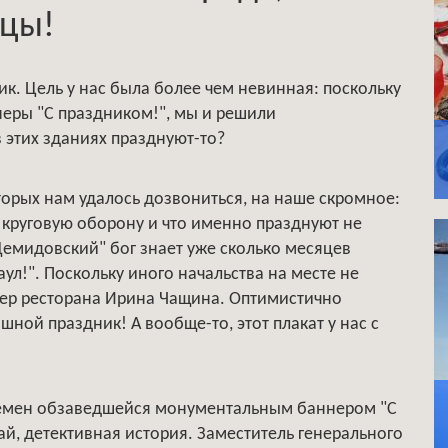
ьцы!
пик. Цель у нас была более чем невинная: поскольку
неры "С праздником!", мы и решили
в этих зданиях празднуют-то?
торых нам удалось дозвониться, на наше скромное:
и круговую оборону и что именно празднуют не
Демидовский" бог знает уже сколько месяцев
ул!". Поскольку иного начальства на месте не
лтер ресторана Ирина Чащина. Оптимистично
лошной праздник! А вообще-то, этот плакат у нас с
ремен обзаведшейся монументальным баннером "С
й, детективная история. Заместитель генерального