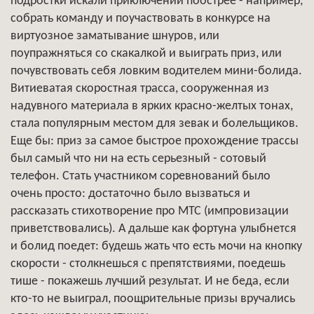
подростки искали приключений поострее - например,
собрать команду и поучаствовать в конкурсе на
виртуозное заматывание шнуров, или
поупражняться со скакалкой и выиграть приз, или
почувствовать себя ловким водителем мини-болида.
Витиеватая скоростная трасса, сооруженная из
надувного материала в ярких красно-желтых тонах,
стала популярным местом для зевак и болельщиков.
Еще бы: приз за самое быстрое прохождение трассы
был самый что ни на есть серьезный - сотовый
телефон. Стать участником соревнований было
очень просто: достаточно было вызваться и
рассказать стихотворение про МТС (импровизации
приветствовались). А дальше как фортуна улыбнется
и болид поедет: будешь жать что есть мочи на кнопку
скорости - столкнешься с препятствиями, поедешь
тише - покажешь лучший результат. И не беда, если
кто-то не выиграл, поощрительные призы вручались