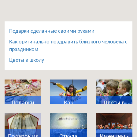
Подарки сделанные своими руками
Как оригинально поздравить близкого человека с
праздником
Цветы в школу
Подарки
Как
Цветы в
сделанные
оригинально
школу
своими
поздравить
руками
близкого
Подарок из
Откуда
Именины -