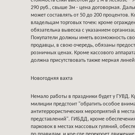
стоимость елки высотой до 1 м в лесхозе - 96 ру
290 руб., свыше 3м - цена договорная. Да
может составлять от 50 до 200 процентов. К
владельцам торговых точек: кроме огражд
обязательна вывеска с указанием организ
Покупатели должны иметь возможность сво
продавцы, в свою очередь, обязаны предос
розничных ценах. Кроме кассового аппарат
должна присутствовать также мерная линей
Новогодняя вахта
Немало работы в праздники будет у ГУВД. 
милиции предстоит "обратить особое вним
антитеррористических мероприятий в места
представлений". ГИБДД, кроме обеспечени
парковок в местах массовых гуляний, обес
по правилам, и кое-где перекроет движение. 