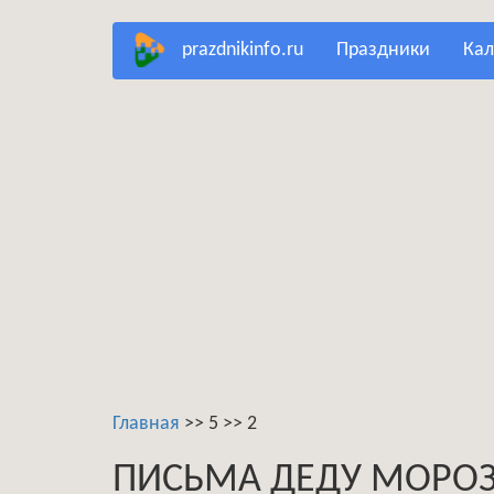
Перейти
prazdnikinfo.ru
праздники
ка
к
основному
содержанию
Главная
>>
5
>>
2
ПИСЬМА ДЕДУ МОРОЗ