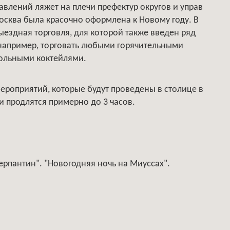
влений ляжет на плечи префектур округов и управ
осква была красочно оформлена к Новому году. В
ыездная торговля, для которой также введен ряд
 например, торговать любыми горячительными
гольными коктейлями.
роприятий, которые будут проведены в столице в
и продлятся примерно до 3 часов.
рпантин". "Новогодняя ночь на Миуссах".