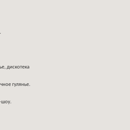
.
ье, дискотека
чное гулянье.
-шоу.