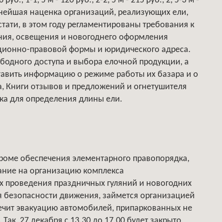
б., 1-1, 5 м - 120 руб., 2-2, 5 м - 215 руб., 2, 5-3 м -
льнейшая наценка организаций, реализующих ели,
стати, в этом году регламентированы требования к
ения, освещения и новогоднего оформления
ационно-правовой формы и юридического адреса.
бодного доступа и выбора елочной продукции, а
тавить информацию о режиме работы их базара и о
а, Книги отзывов и предложений и огнетушителя
ка для определения длины ели.
Кроме обеспечения элементарного правопорядка,
ание на организацию комплекса
х проведения праздничных гуляний и новогодних
я безопасности движения, займется организацией
печит эвакуацию автомобилей, припаркованных не
Так, 27 декабря с 13.30 до 17.00 будет закрыто