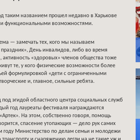
 Под таким названием прошел недавно в Харькове
ыми функциональными возможностями.
ема — замечать тех, кого мы называем
праздник», День инвалидов, либо во время
, активность «здоровых» членов общества тоже
живут те, у кого физические возможности более
ичьей формулировкой «дети с ограниченными
орческие и, главное, сильные ребята.
д под эгидой областного центра социальных служб
дый год лауреаты фестиваля награждаются
«Артек». На этом, собственно говоря, помощь
оворится, спасение утопающих — дело рук самих
м году Министерство по делам семьи и молодежи
 транспорту и снаряжению легли на не такие уж и