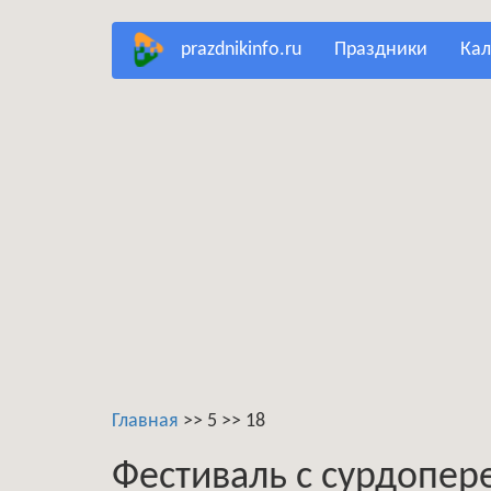
Перейти
prazdnikinfo.ru
праздники
ка
к
основному
содержанию
Главная
>>
5
>>
18
Фестиваль с сурдопе