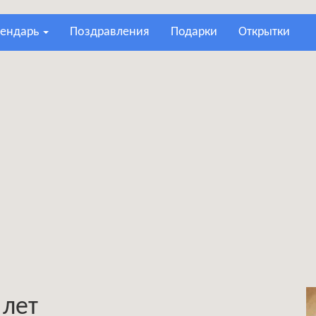
лендарь
поздравления
подарки
открытки
 лет