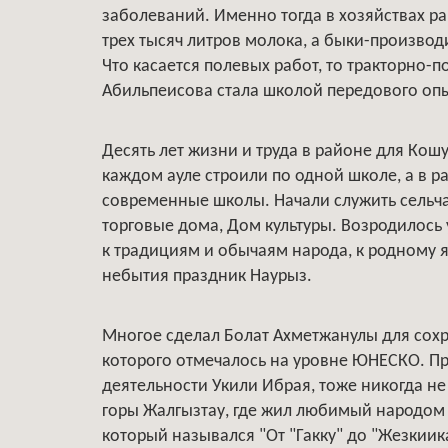
заболеваний. Именно тогда в хозяйствах ра
трех тысяч литров молока, а быки-производ
Что касается полевых работ, то тракторно-
Абильпеисова стала школой передового опы
Десять лет жизни и труда в районе для Ко
каждом ауле строили по одной школе, а в 
современные школы. Начали служить сельч
торговые дома, Дом культуры. Возродилось
к традициям и обычаям народа, к родному 
небытия праздник Наурыз.
Многое сделал Болат Ахметжанулы для сохр
которого отмечалось на уровне ЮНЕСКО. П
деятельности Укили Ибрая, тоже никогда не 
горы Жалгызтау, где жил любимый народом 
который назывался "От "Гакку" до "Жезкии