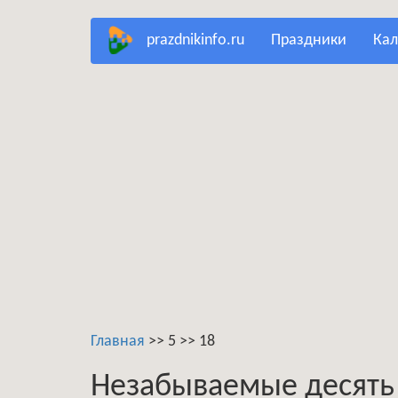
Перейти
prazdnikinfo.ru
праздники
ка
к
основному
содержанию
Главная
>>
5
>>
18
Незабываемые десять