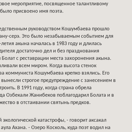
первое мероприятие, посвященное талантливому
 было присвоено имя поэта.
редственным руководством Кошумбаева прошло
ану-серэ. Это было незабываемым событием для
летия акына началась в 1983 году и длилась
одителя достаточно дел и без празднования
л Болат с реставрации места захоронения акына.
ливали всем миром. Когда высота стенок
 за коммуниста Кошумбаева крепко взялись. Его
 вынесли строгое предупреждение с занесением в
троить. В 1991 году, когда страна обрела
да Озбекали Жанибеков поблагодарил Болата и в
жество в отстаивании святынь предков.
й экологической катастрофы, - говорит аксакал
ула Ахана. - Озеро Косколь, куда поэт водил на