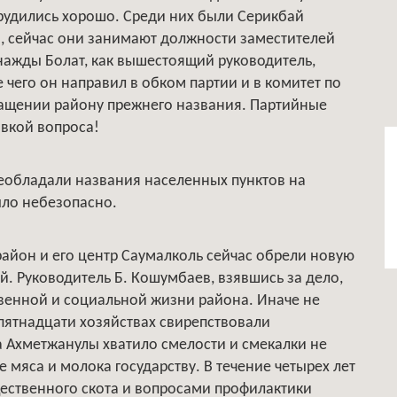
трудились хорошо. Среди них были Серикбай
, сейчас они занимают должности заместителей
нажды Болат, как вышестоящий руководитель,
чего он направил в обком партии и в комитет по
ращении району прежнего названия. Партийные
вкой вопроса!
реобладали названия населенных пунктов на
ыло небезопасно.
район и его центр Саумалколь сейчас обрели новую
й. Руководитель Б. Кошумбаев, взявшись за дело,
венной и социальной жизни района. Иначе не
пятнадцати хозяйствах свирепствовали
а Ахметжанулы хватило смелости и смекалки не
 мяса и молока государству. В течение четырех лет
ственного скота и вопросами профилактики