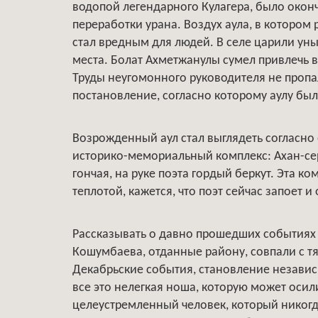
водопой легендарного Кулагера, было око
переработки урана. Воздух аула, в котором
стал вредным для людей. В селе царили ун
места. Болат Ахметжанулы сумел привлечь
Труды неугомонного руководителя не пропа
постановление, согласно которому аулу бы
Возрожденный аул стал выглядеть согласно е
историко-мемориальный комплекс: Ахан-сер
гончая, на руке поэта гордый беркут. Эта 
теплотой, кажется, что поэт сейчас запоет 
Рассказывать о давно прошедших событиях л
Кошумбаева, отданные району, совпали с т
Декабрьские события, становление независ
все это нелегкая ноша, которую может осили
целеустремленный человек, который никогда