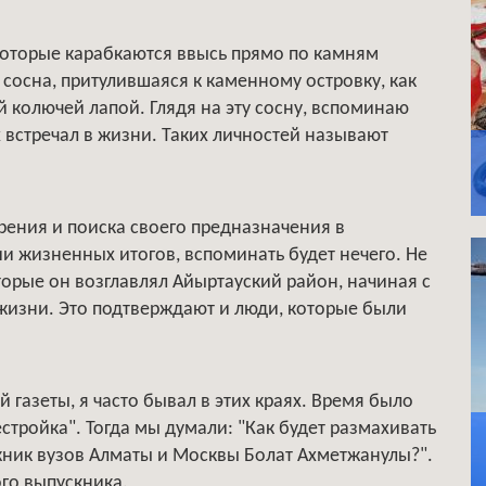
которые карабкаются ввысь прямо по камням
 сосна, притулившаяся к каменному островку, как
 колючей лапой. Глядя на эту сосну, вспоминаю
 встречал в жизни. Таких личностей называют
орения и поиска своего предназначения в
ии жизненных итогов, вспоминать будет нечего. Не
которые он возглавлял Айыртауский район, начиная с
 жизни. Это подтверждают и люди, которые были
газеты, я часто бывал в этих краях. Время было
стройка". Тогда мы думали: "Как будет размахивать
кник вузов Алматы и Москвы Болат Ахметжанулы?".
ого выпускника.