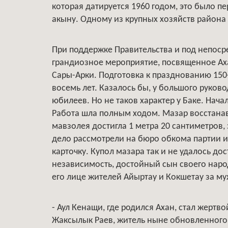
которая датируется 1960 годом, это было 
акыну. Одному из крупных хозяйств района
При поддержке Правительства и под непос
грандиозное мероприятие, посвященное Ах
Сары-Арки. Подготовка к празднованию 150-
восемь лет. Казалось бы, у большого руков
юбилеев. Но не таков характер у Баке. Нача
Работа шла полным ходом. Мазар восстанав
мавзолея достигла 1 метра 20 сантиметров,
дело рассмотрели на бюро обкома партии и
карточку. Купол мазара так и не удалось дос
независимость, достойный сын своего наро
его лице жителей Айыртау и Кокшетау за му
- Аул Кенащи, где родился Ахан, стал жертво
Жаксылык Раев, житель ныне обновленного а