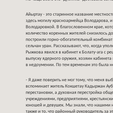
Айыртау - это старинное название местност
здесь могилу красноармейца Володарова, и
Володаровкой. В благословенном крае, кото
количество коренных жителей снизилось до
построили горно-обогатительный комбинат 
сельчан уран. Рассказывают, что, когда уп
Рыжкова явился в кабинет к Болату-ага с р
выпуску ядерного оружия, хозяин кабинета
в недоумении. По тем временам это была н
- Я даже поверить не мог тому, что меня вы
вспоминает житель Кокшетау Кадыржан Ауба
перестановки, а духовная перестройка общ
учреждениями, предприятиями, крестьянски
юношей и девушек. Мы знали, что нашими н
также и то, что районный руководитель за э