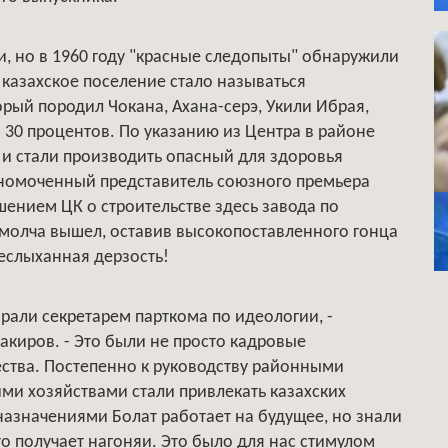
и, но в 1960 году "красные следопыты" обнаружили
 казахское поселение стало называться
рый породил Чокана, Ахана-серэ, Укили Ибрая,
 30 процентов. По указанию из Центра в районе
и стали производить опасный для здоровья
олномоченный представитель союзного премьера
ешением ЦК о строительстве здесь завода по
 молча вышел, оставив высокопоставленного гонца
еслыханная дерзость!
брали секретарем парткома по идеологии, -
киров. - Это были не просто кадровые
ества. Постепенно к руководству районными
ми хозяйствами стали привлекать казахских
азначениями Болат работает на будущее, но знали
то получает нагоняи. Это было для нас стимулом