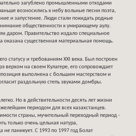
нчательно загублено промышленными отходами
 раньше возносились к небу вольные песни поэта,
ыние и запустение. Люди стали покидать родные
 внимание общественности к умирающему аулу.
ли даром. Правительство издало специальное
ла оказана существенная материальная помощь.
го статусу и требованиям XXI века. Был построен
э верхом на своем Кулагере, его сопровождает
композиция выполнена с большим мастерством и
и огласит раздольную степь звуками домбры.
егко. Но в действительности десять лет жизни
яжелейшим периодом для всех казахстанцев.
имости страны, мучительный переходный период -
ть только очень цельная натура,
 не паникует. С 1993 по 1997 год Болат