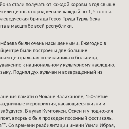
йона стали получать от каждой коровы в год свыше
ители ценных пород весили каждый по 1, 5 тонны.
полеводческая бригада Героя Труда Турлыбека
та в масштабе всей республики.
шумбаева были очень насыщенными. Ежегодно в
райцентре были построены две большие
анам центральная поликлиника и больница,
 уважение к национальному культурному наследию,
языку. Поднял дух аульчан и возвращенный из
анения памяти о Чокане Валиханове, 150-летие
раздничные мероприятия, касающиеся жизни и
забудутся. В аулах Кумтоккен, Оскен и у подножия
поэт, впервые был проведен песенный фестиваль,
ка"". Со времени реабилитации имени Укили Ибрая,