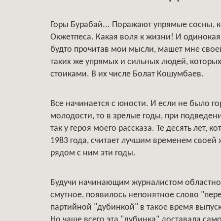
Горы Бурабай... Поражают упрямые сосны, 
Окжетпеса. Какая воля к жизни! И одинокая
будто прочитав мои мысли, машет мне своей
таких же упрямых и сильных людей, которых
стоиками. В их числе Болат Кошумбаев.
Все начинается с юности. И если не было г
молодости, то в зрелые годы, при подведен
так у героя моего рассказа. Те десять лет, 
1983 года, считает лучшим временем своей
рядом с ним эти годы.
Будучи начинающим журналистом областной 
смутное, появилось непонятное слово "пере
партийной "дубинкой" в такое время выпус
Но чаще всего эта "дубинка" доставала сам