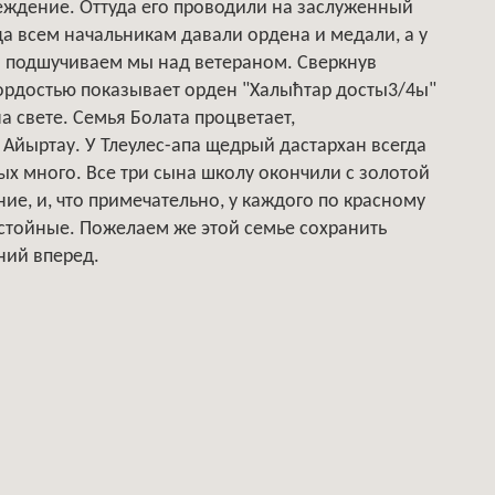
еждение. Оттуда его проводили на заслуженный
да всем начальникам давали ордена и медали, а у
, - подшучиваем мы над ветераном. Сверкнув
ордостью показывает орден "Халыћтар досты3/4ы"
на свете. Семья Болата процветает,
йыртау. У Тлеулес-апа щедрый дастархан всегда
ых много. Все три сына школу окончили с золотой
е, и, что примечательно, у каждого по красному
стойные. Пожелаем же этой семье сохранить
ний вперед.