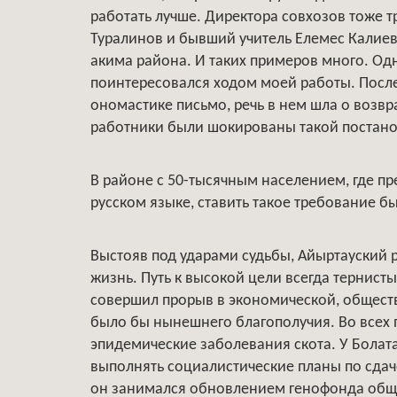
работать лучше. Директора совхозов тоже 
Туралинов и бывший учитель Елемес Калиев
акима района. И таких примеров много. Од
поинтересовался ходом моей работы. После 
ономастике письмо, речь в нем шла о возв
работники были шокированы такой постано
В районе с 50-тысячным населением, где п
русском языке, ставить такое требование б
Выстояв под ударами судьбы, Айыртауский 
жизнь. Путь к высокой цели всегда тернисты
совершил прорыв в экономической, общест
было бы нынешнего благополучия. Во всех 
эпидемические заболевания скота. У Болат
выполнять социалистические планы по сдаче
он занимался обновлением генофонда обще