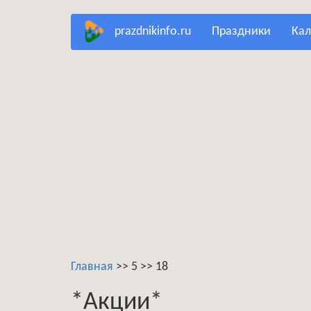
Перейти
prazdnikinfo.ru
праздники
ка
к
основному
содержанию
Главная
>>
5
>>
18
*Акции*