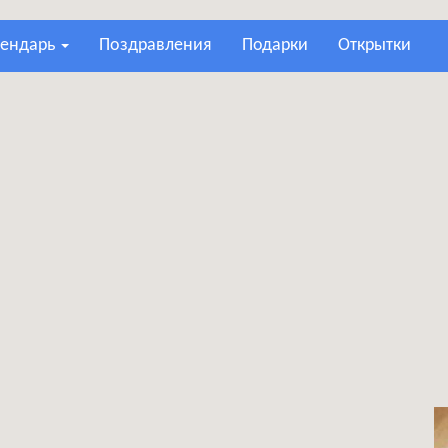
лендарь
поздравления
подарки
открытки