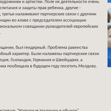
 художники и артистки. Поле их деятельности очень
итания и защиты прав ребенка, другие -
третьи налаживают партнерские связи с другими
енщин во клаве с председателем ассоциации
егиональном совещании руоводителей европейских
.
ещании, был гендерный. Проблема равенства
абный характер. Были налажены партнерские связи
веция, Голландия, Германия и Швейцария, а
ика пообещала в будущем году посетить Молдову.
естиваль "Народные традиции и обычаи"