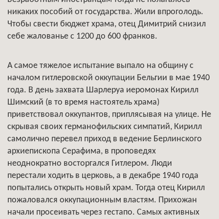
никаких пособий от государства. Жили впроголодь.
Чтобы свести бюджет храма, отец Димитрий снизил
себе жалованье с 1200 до 600 франков.
А самое тяжелое испытание выпало на общину с
началом гитлеровской оккупации Бельгии в мае 1940
года. В день захвата Шарлеруа иеромонах Кирилл
Шимский (в то время настоятель храма)
приветствовал оккупантов, приплясывая на улице. Не
скрывая своих германофильских симпатий, Кирилл
самолично перевел приход в ведение Берлинского
архиепископа Серафима, в проповедях
неоднократно восторгался Гитлером. Люди
перестали ходить в церковь, а в декабре 1940 года
попытались открыть новый храм. Тогда отец Кирилл
пожаловался оккупационным властям. Прихожан
начали просеивать через гестапо. Самых активных