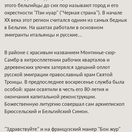
этого бельгийцы до сих пор называют город и его
окрестности "Пэи нуар" ("Черная страна"). В начале
XX века этот регион считался одним из самых бедных
в Бельгии. На шахтах работали в основном
эмигранты итальянцы и русские...
В районе с красивым названием Монтинье-сюр-
Самбр в хитросплетении рабочих кварталов и
деревенских улочек затерялся здешний оплот
русской эмиграции православный храм Святой
Троицы. В предпоследнее воскресенье служба была
особой: храм освятили в честь его 80-летия и
окончания капитальной реконструкции.
Божественную литургию совершал сам архиепископ
Брюссельский и Бельгийский Симон.
"Здравствуйте" и на французский манер "Бон жур"