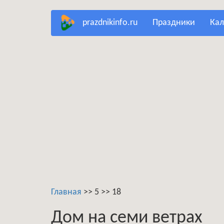
Перейти
prazdnikinfo.ru
праздники
ка
к
основному
содержанию
Главная
>>
5
>>
18
Дом на семи ветрах