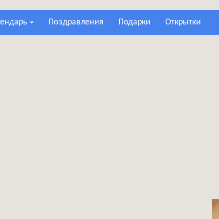
лендарь
поздравления
подарки
открытки