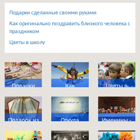
Подарки сделанные своими руками
Как оригинально поздравить близкого человека с
праздником
Цветы в школу
Подарки
Как
Цветы в
сделанные
оригинально
школу
своими
поздравить
руками
близкого
Подарок из
Откуда
Именины -
человека с
магазина
появились
что это за
праздником
приколов
новогодние
праздник?