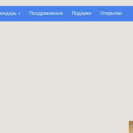
лендарь
поздравления
подарки
открытки