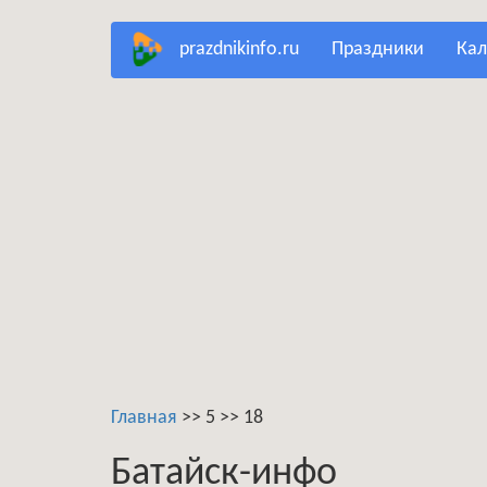
Перейти
prazdnikinfo.ru
праздники
ка
к
основному
содержанию
Главная
>>
5
>>
18
Батайск-инфо