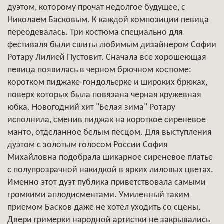
дуэтом, которому прочат недолгое будущее, с
Николаем Басковым. К каждой композиции певица
переодевалась. Три костюма специально для
фестиваля были сшиты любимым дизайнером Софии
Ротару Лилией Пустовит. Сначала все хорошеющая
певица появилась в черном брючном костюме:
коротком пиджаке-гондольерке и широких брюках,
поверх которых была повязана черная кружевная
юбка. Новогодний хит "Белая зима" Ротару
исполнила, сменив пиджак на короткое сиреневое
манто, отделанное белым песцом. Для выступления
дуэтом с золотым голосом России София
Михайловна подобрала шикарное сиреневое платье
с полупрозрачной накидкой в ярких лиловых цветах.
Именно этот дуэт публика приветствовала самыми
громкими аплодисментами. Умиленный таким
приемом Басков даже не хотел уходить со сцены.
Двери гримерки народной артистки не закрывались