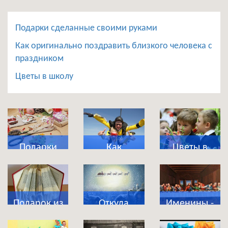
Подарки сделанные своими руками
Как оригинально поздравить близкого человека с
праздником
Цветы в школу
Подарки
Как
Цветы в
сделанные
оригинально
школу
своими
поздравить
руками
близкого
Подарок из
Откуда
Именины -
человека с
магазина
появились
что это за
праздником