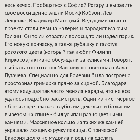
весь вечер. Пообщаться с Софией Ротару и выразить
свое восхищение зашли Иосиф Кобзон, Лев
Лещенко, Владимир Матецкий. Ведущими нового
проекта стали певица Валерия и пародист Максим
Галкин. Он то ли отрастил волосы, то ли надел парик.
Его новую прическу, а также рубашку и галстук
розового цвета (который так любит Филипп
Киркоров) активно обсуждали за кулисами. Говорят,
выбрать этот оттенок Максиму посоветовала Алла
Пугачева. Специально для Валерии была построена
просторная гримерка прямо за сценой. Благодаря
этому ведущая так часто меняла наряды, что не все
удалось подробно рассмотреть. Один из них - черное
облегающее платье с глубоким декольте и большим
вырезом на спине - был усыпан разноцветными
камнями. Массивное кольцо из таких же камней
украшало изящную ручку певицы. С прической
Валерия долго не мудрила и решила сделать