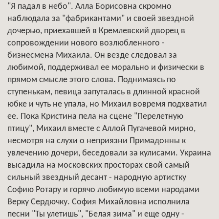
"Я падал в небо". Алла Борисовна скромно
наблюдала за "фабрикантами" и своей звездной
дочерью, приехавшей в Кремлевский дворец в
сопровождении нового возлюбленного -
бизнесмена Михаила. Он везде следовал за
любимой, поддерживал ее морально и физически в
прямом смысле этого слова. Поднимаясь по
ступенькам, певица запуталась в длинной красной
юбке и чуть не упала, но Михаил вовремя подхватил
ее. Пока Кристина пела на сцене "Перелетную
птицу", Михаил вместе с Аллой Пугачевой мирно,
несмотря на слухи о неприязни Примадонны к
увлечению дочери, беседовали за кулисами. Украина
высадила на московских просторах свой самый
сильный звездный десант - народную артистку
Софию Ротару и горячо любимую всеми народами
Верку Сердючку. София Михайловна исполнила
песни "Ты улетишь", "Белая зима" и еще одну -