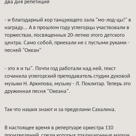
два дня репетиций
- и благодарный хор танцующего зала "мо-лод-цы!" в
награду... А в прошлом году углегорцы участвовали в
торжествах, посвященных 20-летию этого детского
центра. Само собой, приехали не с пустыми руками -
песней "Океан"
- это я и ты". Почти год работали над ней, текст
сочинила углегорский преподаватель студии духовой
музыки Н. Архипова, музыку - Л. Поклитар. Теперь это
дружинная песня "Океана".
Так что наших знают и за пределами Сахалина.
В настоящее время в репертуаре оркестра 110
произведений, среди которых традиционные марши,