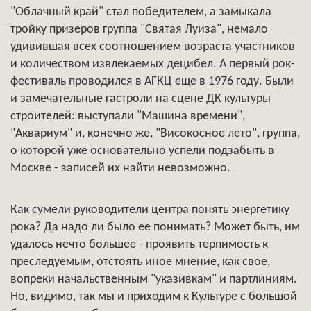
"Облачный край" стал победителем, а замыкала
тройку призеров группа "Святая Луиза", немало
удивившая всех соотношением возраста участников
и количеством извлекаемых децибел. А первый рок-
фестиваль проводился в АГКЦ еще в 1976 году. Были
и замечательные гастроли на сцене ДК культуры
строителей: выступали "Машина времени",
"Аквариум" и, конечно же, "Високосное лето", группа,
о которой уже основательно успели подзабыть в
Москве - записей их найти невозможно.
Как сумели руководители центра понять энергетику
рока? Да надо ли было ее понимать? Может быть, им
удалось нечто большее - проявить терпимость к
преследуемым, отстоять иное мнение, как свое,
вопреки начальственным "указивкам" и партлиниям.
Но, видимо, так мы и приходим к Культуре с большой