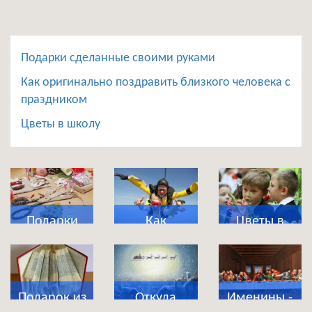
Подарки сделанные своими руками
Как оригинально поздравить близкого человека с
праздником
Цветы в школу
Подарки
Как
Цветы в
сделанные
оригинально
школу
своими
поздравить
руками
близкого
Подарок из
Откуда
Именины -
человека с