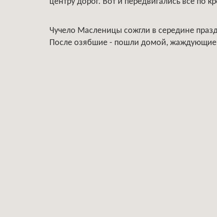
центру дорог. Вот и передвигались все по кр
Чучело Масленицы сожгли в середине праз
После озябшие - пошли домой, жаждующие 