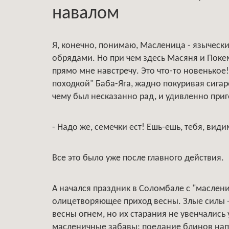
навалом
Я, конечно, понимаю, Масленица - языческ
обрядами. Но при чем здесь Масяня и Поке
прямо мне навстречу. Это что-то новенькое
походкой" Баба-Яга, жадно покуривая сига
чему был несказанно рад, и удивленно при
- Надо же, семечки ест! Ешь-ешь, тебя, види
Все это было уже после главного действия.
А начался праздник в Соломбале с "маслени
олицетворяющее приход весны. Злые силы 
весны огнем, но их старания не увенчались 
масленичные забавы: поедание блинов напе