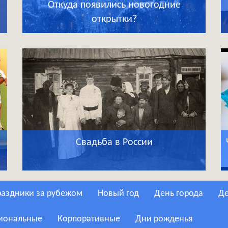
Откуда появились новогодние
открытки?
Свадьба в России
Праздники за рубежом
Новый год
День города
сиональные
Корпоративные
Дни рожденья