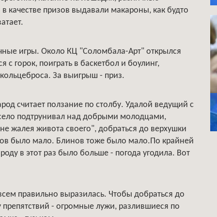
о в качестве призов выдавали макароны, как будто
атает.
чные игры. Около КЦ "Соломбала-Арт" открылся
 с горок, поиграть в баскетбол и боулинг,
 кольцеброса. За выигрыш - приз.
од считает ползание по столбу. Удалой ведущий с
есело подтрунивал над добрыми молодцами,
не жалея живота своего", добраться до верхушки
ков было мало. Блинов тоже было мало.По крайней
роду в этот раз было больше - погода угодила. Вот
 совсем правильно выразилась. Чтобы добраться до
 препятствий - огромные лужи, разлившиеся по