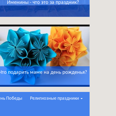
Именины - что это за праздник?
Что подарить маме на день рожденья?
День Победы
Религиозные праздники