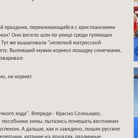
ий праздник, перекликающийся с христианскими
мон! Они весело шли по улице среди гуляющих
! Тут же вышагивала "нелегкой матросской
рету. Выпивший мужик кормил лошадку семечками,
говаривал:
мо, не кормят.
чного хода". Впереди - Красно Солнышко,
- пособники зимы, пытались помешать вестникам
успехом. А дальше, как и заведено, пошли русские
регонки, катание на лошадях, различные