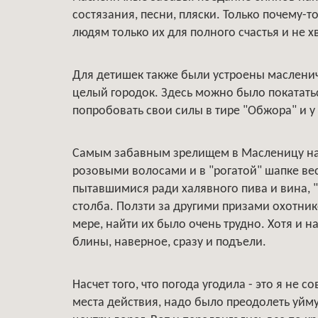
состязания, песни, пляски. Только почему-т
людям только их для полного счастья и не хв
Для детишек также были устроены маслени
целый городок. Здесь можно было покататься
попробовать свои силы в тире "Обжора" и у
Самым забавным зрелищем в Масленицу нар
розовыми волосами и в "рогатой" шапке в
пытавшимися ради халявного пива и вина, "
столба. Ползти за другими призами охотни
мере, найти их было очень трудно. Хотя и на
блины, наверное, сразу и подъели.
Насчет того, что погода угодила - это я не
места действия, надо было преодолеть уйму