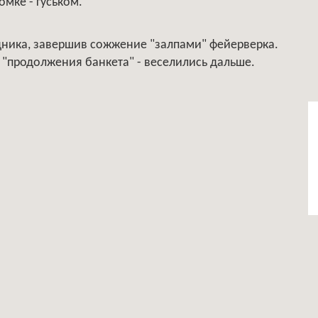
омке - гуськом.
дника, завершив сожжение "залпами" фейерверка.
"продолжения банкета" - веселились дальше.