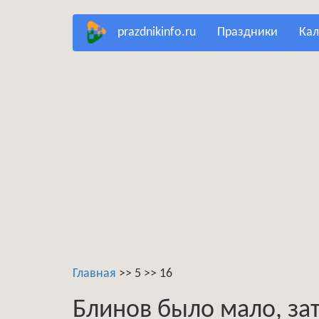
Перейти
prazdnikinfo.ru
праздники
ка
к
основному
содержанию
Главная
>>
5
>>
16
Блинов было мало, зат