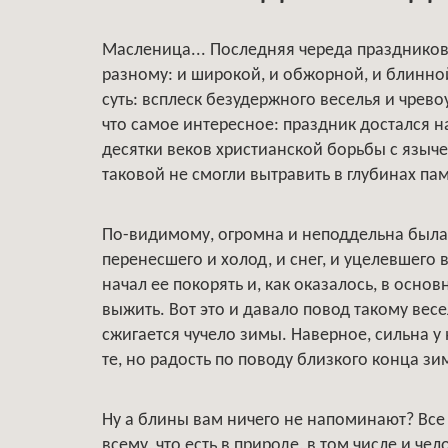
Масленица... Последняя череда праздников
разному: и широкой, и обжорной, и блинной
суть: всплеск безудержного веселья и чрево
что самое интересное: праздник достался н
десятки веков христианской борьбы с языче
таковой не смогли вытравить в глубинах па
По-видимому, огромна и неподдельна была 
перенесшего и холод, и снег, и уцелевшего
начал ее покорять и, как оказалось, в осно
выжить. Вот это и давало повод такому вес
сжигается чучело зимы. Наверное, сильна у 
те, но радость по поводу близкого конца зи
Ну а блины вам ничего не напоминают? Все 
всему, что есть в природе, в том числе и че