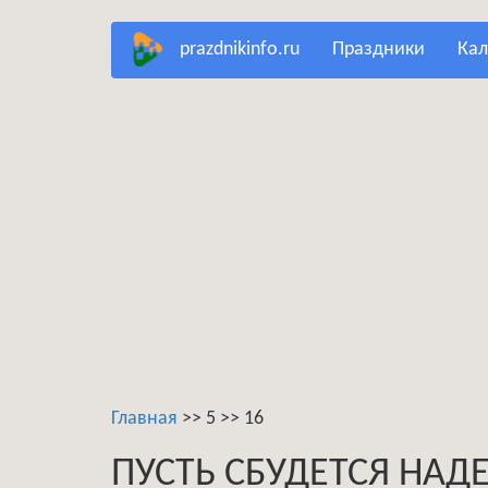
Перейти
prazdnikinfo.ru
праздники
ка
к
основному
содержанию
Главная
>>
5
>>
16
ПУСТЬ СБУДЕТСЯ НАД