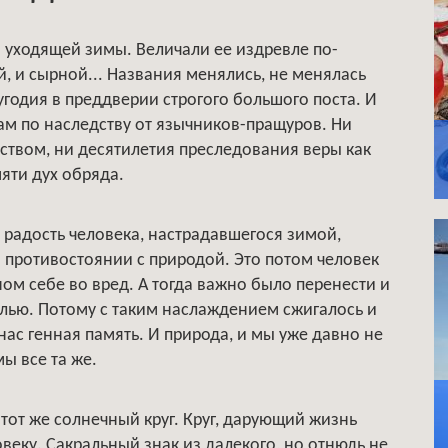
 уходящей зимы. Величали ее издревле по-
, и сырной... Названия менялись, не менялась
угодия в преддверии строгого большого поста. И
ам по наследству от язычников-пращуров. Ни
ством, ни десятилетия преследования веры как
мяти дух обряда.
радость человека, настрадавшегося зимой,
 в противостоянии с природой. Это потом человек
вном себе во вред. А тогда важно было перенести и
елью. Потому с таким наслаждением сжигалось и
нас генная память. И природа, и мы уже давно не
мы все та же.
тот же солнечный круг. Круг, дарующий жизнь
ловеку. Сакральный знак из далекого, но отнюдь не