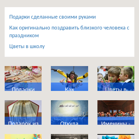
Подарки сделанные своими руками
Как оригинально поздравить близкого человека с
праздником
Цветы в школу
Подарки
Как
Цветы в
сделанные
оригинально
школу
своими
поздравить
руками
близкого
Подарок из
Откуда
Именины -
человека с
магазина
появились
что это за
праздником