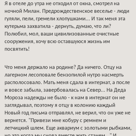
Я в отеле до утра не отходил от окна, смотрел на
ночной Милан. Предрождественское веселье - люди
гуляли, пели, гремели хлопушками... И так меня эта
кутерьма захватила - дернуть, думаю, что ли?
Полюбил, мол, ваши цивилизованные очистные
сооружения, хочу всю оставшуюся жизнь им
посвятить!
Что меня держало на родине? Да ничего. Отцу на
лагерном лесоповале бензопилой нутро насмерть
располосовало. Мать меня сдала в интернат, а после
и вовсе забыла, завербовалась на Север... На Деда
Мороза надежды не было - к нам в интернат он не
заглядывал, поэтому я отцу в колонию каждый
Новый год письма отправлял, не верил, что он уже не
вернется. "Привези мне кобуру с ремнем и
летчицкий шлем. Еще аквариум с золотыми рыбками,
но это когда мы снова вместе жить станем..." И