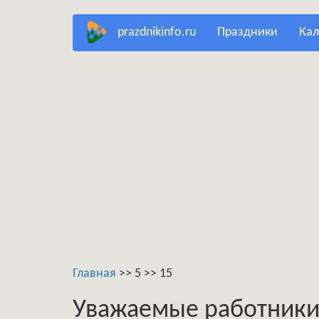
Перейти
prazdnikinfo.ru
праздники
ка
к
основному
содержанию
Главная
>>
5
>>
15
Уважаемые работники