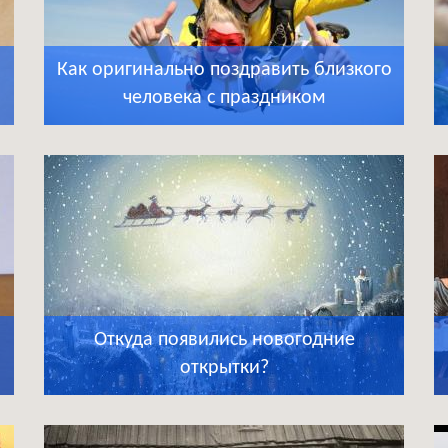
Как оригинально поздравить близкого
человека с праздником
Откуда появились новогодние
открытки?