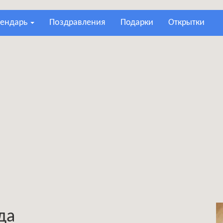
лендарь
поздравления
подарки
открытки
да