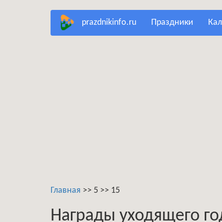
Перейти
prazdnikinfo.ru
праздники
ка
к
основному
содержанию
Главная
>>
5
>>
15
Награды уходящего го