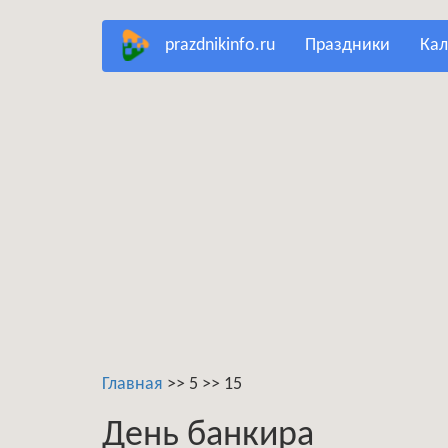
Перейти
prazdnikinfo.ru
праздники
ка
к
основному
содержанию
Главная
>>
5
>>
15
День банкира