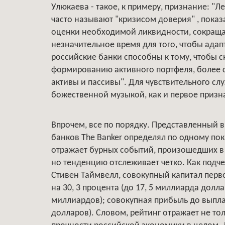
Улюкаева - такое, к примеру, признание: "
часто называют "кризисом доверия" , пока
оценки необходимой ликвидности, сокраща
незначительное время для того, чтобы адап
российские банки способны к тому, чтобы с
формированию активного портфеля, более 
активы и пассивы". Для чувствительного слу
божественной музыкой, как и первое призн
Впрочем, все по порядку. Представленный в 
банков The Banker определял по одному пока
отражает бурных событий, произошедших в 
но тенденцию отслеживает четко. Как подче
Стивен Таймвелл, совокупный капитал перво
на 30, 3 процента (до 17, 5 миллиарда долла
миллиардов); совокупная прибыль до выплаты
долларов). Словом, рейтинг отражает не тол