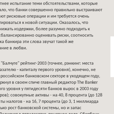
Летнее испытание теми обстоятельствами, которые
зало, что банки совершенно правильно выстраивают
ют рисковые операции и им требуется очень
тироваться к новой ситуации. Оказалось, что
нижать издержки, более разумно подходить к
сбалансированно оценивать риски, соотносить
ха банкира эти слова звучат такой же
ание в любви.
"Балчуге" рейтинг-2003 (точнее, рэнкинг: места
зателю - капиталу первого уровня), конечно, не
российском банковском секторе в уходящем году,
ркнул в своем спиче главный редактор The Banker
го уровня у пятидесяти банков вырос в 2003 году
ров); совокупные активы - на 40, 8 процента (до 128
 налогов - на 16, 7 процента (до 3, 1 миллиарда
ько рост банковской системы, но и запас