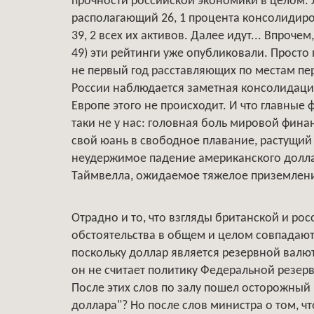
прочности российской экономики в целом. Л
располагающий 26, 1 процента консолидиро
39, 2 всех их активов. Далее идут... Впрочем
49) эти рейтинги уже опубликовали. Просто
не первый год расставляющих по местам пе
России наблюдается заметная консолидация
Европе этого не происходит. И что главны
таки не у нас: головная боль мировой фина
свой юань в свободное плавание, растущи
неудержимое падение американского долла
Таймвелла, ожидаемое тяжелое приземлен
Отрадно и то, что взгляды британской и ро
обстоятельства в общем и целом совпадают.
поскольку доллар является резервной валюто
он не считает политику Федеральной резер
После этих слов по залу пошел осторожный ш
доллара"? Но после слов министра о том, ч