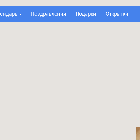
лендарь
поздравления
подарки
открытки