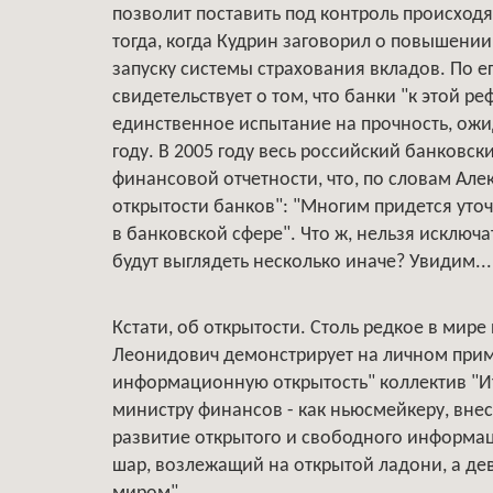
позволит поставить под контроль происходя
тогда, когда Кудрин заговорил о повышени
запуску системы страхования вкладов. По е
свидетельствует о том, что банки "к этой р
единственное испытание на прочность, ож
году. В 2005 году весь российский банковс
финансовой отчетности, что, по словам Ал
открытости банков": "Многим придется уточ
в банковской сфере". Что ж, нельзя исключа
будут выглядеть несколько иначе? Увидим...
Кстати, об открытости. Столь редкое в мир
Леонидович демонстрирует на личном приме
информационную открытость" коллектив "И
министру финансов - как ньюсмейкеру, вн
развитие открытого и свободного информац
шар, возлежащий на открытой ладони, а дев