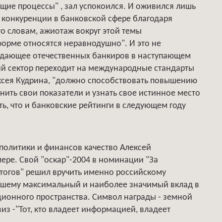
щие процессы" , зал успокоился. И оживился лишь
и конкуренции в банковской сфере благодаря
го словам, ажиотаж вокруг этой темы
еформе относятся неравнодушно". И это не
идающее отечественных банкиров в наступающем
кий сектор переходит на международные стандарты
ексея Кудрина, "должно способствовать повышению
нить свои показатели и узнать свое истинное место
ть, что и банковские рейтинги в следующем году
е политики и финансов качество Алексей
ре. Свой "оскар"-2004 в номинации "За
тогов" решил вручить именно российскому
есшему максимальный и наиболее значимый вклад в
ионного пространства. Символ награды - земной
из -"Тот, кто владеет информацией, владеет