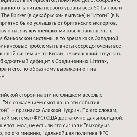
идирует в пятидесятке, понятное дело, Сбербанк,
ванного капитала первого уровня всех 50 банков и
, The Banker (в декабрьском выпуске) и "Итоги" (в N
 приятно было услышать от британских экспертов,
рвую тысячу крупнейших мировых банков, что в
 банковской системы, в то время как в Западной
е финансовые проблемы планеты сосредоточены все-
нсовой системы -это Китай, нежелающий отпускать
й бюджетный дефицит в Соединенных Штатах,
ра и его, по образному выражению г-на
ие.
ссийской сторон на эти не слишком веселые
 "Я с сожалением смотрю на эти события,
й" , - признался Алексей Кудрин. По его словам,
вной системы (ФРС) США достаточно дальновидной.
епот: мол, не есть ли это сигнал к "выходу из
то, по его мнению, "дальнейшая политика ФРС