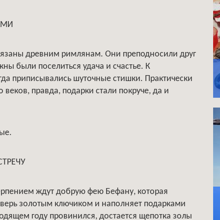
АМИ
язаны древним римлянам. Они преподносили друг
жны были поселиться удача и счастье. К
гда приписывались шуточные стишки. Практически
 веков, правда, подарки стали покруче, да и
ые.
СТРЕЧУ
ерпением ждут добрую фею Бефану, которая
дверь золотым ключиком и наполняет подарками
уходящем году провинился, достается щепотка золы