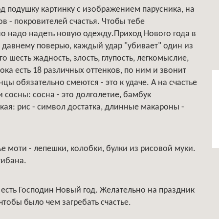
од подушку картинку с изображением парусника, на
в - покровителей счастья. Чтобы тебе
но надо надеть новую одежду.Приход Нового года в
 давнему поверью, каждый удар "убивает" один из
го шесть жадность, злость, глупость, легкомыслие,
ока есть 18 различных оттенков, по ним и звонит
цы обязательно смеются - это к удаче. А на счастье
 сосны: сосна - это долголетие, бамбук
ая: рис - символ достатка, длинные макароны -
е моти - лепешки, колобки, булки из рисовой муки.
тибана.
 есть Господин Новый год. Желательно на праздник
чтобы было чем загребать счастье.