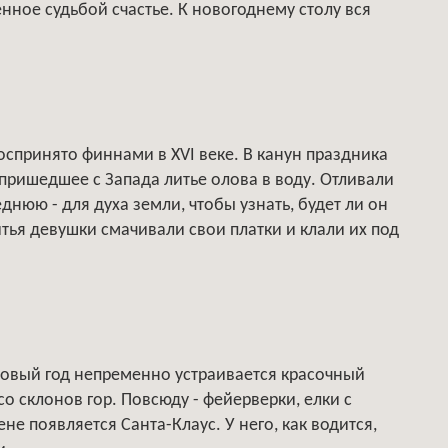
ное судьбой счастье. К новогоднему столу вся
спринято финнами в XVI веке. В канун праздника
 пришедшее с Запада литье олова в воду. Отливали
днюю - для духа земли, чтобы узнать, будет ли он
итья девушки смачивали свои платки и клали их под
 Новый год непременно устраивается красочный
о склонов гор. Повсюду - фейерверки, елки с
е появляется Санта-Клаус. У него, как водится,