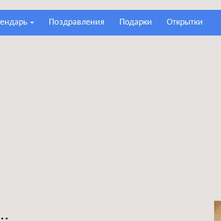
лендарь
поздравления
подарки
открытки
..