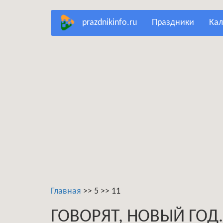
Перейти
prazdnikinfo.ru
праздники
ка
к
основному
содержанию
Главная
>>
5
>>
11
ГОВОРЯТ, НОВЫЙ ГОД.