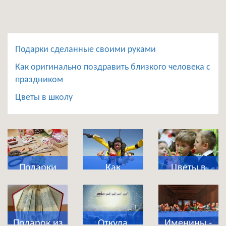
Подарки сделанные своими руками
Как оригинально поздравить близкого человека с
праздником
Цветы в школу
Подарки
Как
Цветы в
сделанные
оригинально
школу
своими
поздравить
руками
близкого
Подарок из
Откуда
Именины -
человека с