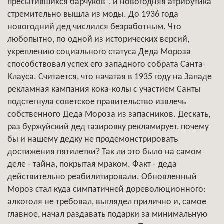
пресытившихся барчуков", и новогодняя атрибутика
стремительно вышла из моды. До 1936 года
новогодний дед числился безработным. Что
любопытно, по одной из исторических версий,
укреплению социального статуса Деда Мороза
способствовал успех его западного собрата Санта-
Клауса. Считается, что начатая в 1935 году на Западе
рекламная кампания кока-колы с участием Санты
подстегнула советское правительство извлечь
собственного Деда Мороза из запасников. Дескать,
раз буржуйский дед газировку рекламирует, почему
бы и нашему дедку не продемонстрировать
достижения пятилетки? Так ли это было на самом
деле - тайна, покрытая мраком. Факт - деда
действительно реабилитировали. Обновленный
Мороз стал куда симпатичней дореволюционного:
алкоголя не требовал, выглядел прилично и, самое
главное, начал раздавать подарки за минимальную