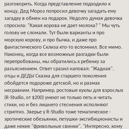
разговорить. Когда представление подходило к
концу, Дед Мороз попросил девочку загадать ему
загадку в обмен на подарок. Недолго думая девочка
спросила: "Какая корова не дает молока? " Мы чуть
голову не сломали. Тут были варианты и про
морскую корову, и про бычка, и даже про
фантастического Склиза кто-то вспомнил. Все мимо.
Наконец, когда все возможные разгадки были
перепробованы, мы обратились к ребенку за
разъяснением. Ответ сразил наповал: "Жадная".
отцы и ДЕДЫ Сказка для старшего поколения
обойдется подороже детской, но и размах
несравним. Например, ростовые куклы для взрослых
(R-Studio, от $200) умеют не только петь и читать
стихи, но и без лишнего стеснения исполняют
стриптиз. Зверье у R-Studio тоже тематическое -
эротические обезьянки, петушки-эксгибиционисты и
даже некие "фривольные свинки". "Интересно, кому