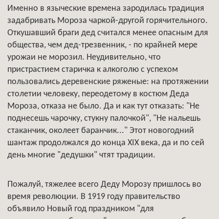
Именно в языческие времена зародилась традиция
задабривать Мороза чаркой-другой горячительного.
Откушавший браги дед считался менее опасным для
общества, чем дед-трезвенник, - по крайней мере
урожаи не морозил. Неудивительно, что
пристрастием старичка к алкоголю с успехом
пользовались деревенские ряженые: на протяжении
столетии человеку, переодетому в костюм Деда
Мороза, отказа не было. Да и как тут отказать: "Не
поднесешь чарочку, стукну палочкой", "Не нальешь
стаканчик, околеет баранчик..." Этот новогодний
шантаж продолжался до конца XIX века, да и по сей
день многие "дедушки" чтят традиции.
Пожалуй, тяжелее всего Деду Морозу пришлось во
время революции. В 1919 году правительство
объявило Новый год праздником "для