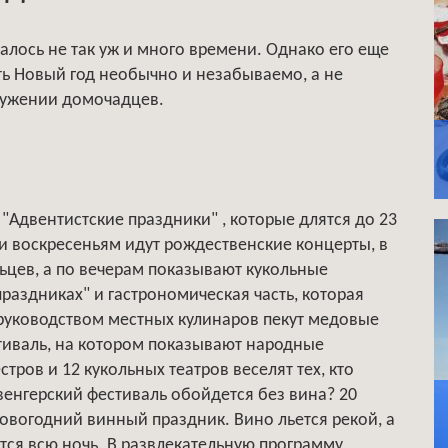
алось не так уж и много времени. Однако его еще
ть Новый год необычно и незабываемо, а не
ружении домочадцев.
 "Адвентистские праздники" , которые длятся до 23
и воскресеньям идут рождественские концерты, в
ьцев, а по вечерам показывают кукольные
праздниках" и гастрономическая часть, которая
 руководством местных кулинаров пекут медовые
стиваль, на котором показывают народные
ров и 12 кукольных театров веселят тех, кто
 венгерский фестиваль обойдется без вина? 20
овогодний винный праздник. Вино льется рекой, а
тся всю ночь. В развлекательную программу