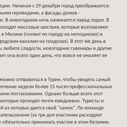
неции. Начиная с 29 декабря город преображается:
ными гирляндами, а фасады домов -
. В новогоднюю ночь начинается парад лодок. В
проходят массовые шествия, которые возглавляют
в Милане (гоняют по городу на мотоциклах) и
родским каналам на гондолах). В этот же день в
ы любите сладости, новогодние сувениры и другие
ет она всего один день, что вовсе не умаляет ее
 можно отправиться в Турин, чтобы увидеть самый
течение недели более 15 тысяч профессиональных
кими постановками. Однако больше всего этот
 которые проходят почти ежедневно. Туристы и
й из которых дается свой "замок". По команде
апельсинами (за три дня участники расходуют
е обязательно принимать участие в этом безумии.