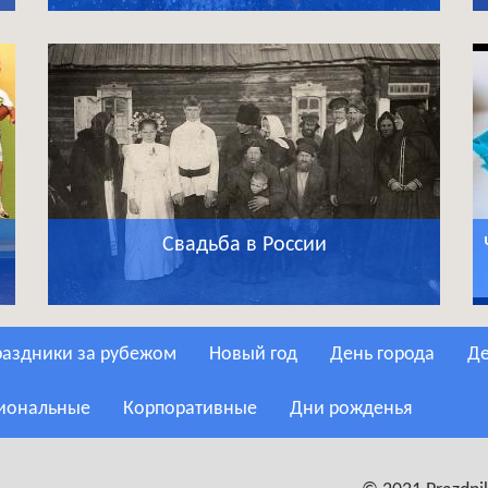
Свадьба в России
Праздники за рубежом
Новый год
День города
сиональные
Корпоративные
Дни рожденья