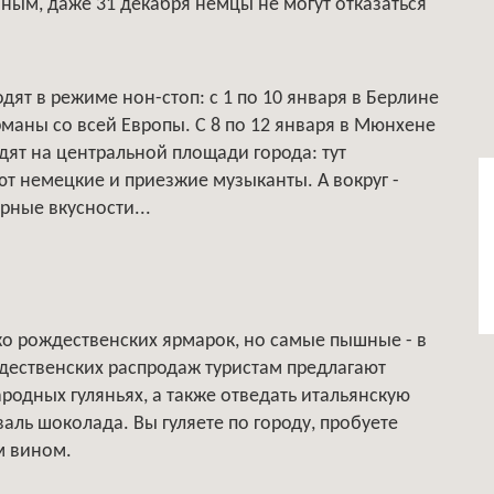
нным, даже 31 декабря немцы не могут отказаться
ят в режиме нон-стоп: с 1 по 10 января в Берлине
маны со всей Европы. С 8 по 12 января в Мюнхене
дят на центральной площади города: тут
ют немецкие и приезжие музыканты. А вокруг -
арные вкусности...
ко рождественских ярмарок, но самые пышные - в
дественских распродаж туристам предлагают
ародных гуляньях, а также отведать итальянскую
аль шоколада. Вы гуляете по городу, пробуете
м вином.