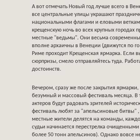
А вот отмечать Новый год лучше всего в Ве
все центральные улицы украшают празднич
национальными флагами и еловыми ветками
крещенскую ночь во всех крупных городах 
местные "ведьмы". Они весьма современны 
вполне архаичны в Венеции (движутся по го
Риме проходит Крещенская ярмарка. Если в
сюрпризы, смело отправляйтесь туда. Работа
достоинств.
Вечером, сразу же после закрытия ярмарки,
безумный и массовый фестиваль месяца. В 
актеров будут радовать зрителей историчес
фестиваль любят за "апельсиновые битвы" ,
местные жители делятся на команды, каждо
судьи начинается перестрелка очищенными 
более 50 тонн апельсинов). Однако вовсе н