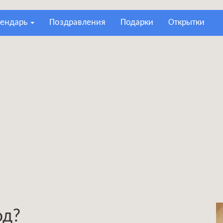
лендарь
поздравления
подарки
открытки
од?