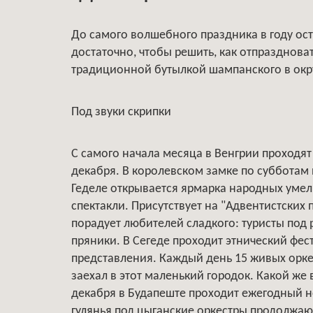
До самого волшебного праздника в году ост
достаточно, чтобы решить, как отпразднова
традиционной бутылкой шампанского в ок
Под звуки скрипки
С самого начала месяца в Венгрии проходят
декабря. В королевском замке по субботам 
Геделе открывается ярмарка народных умел
спектакли. Присутствует на "Адвентистских 
порадует любителей сладкого: туристы под
пряники. В Сегеде проходит этнический фе
представления. Каждый день 15 живых оркест
заехал в этот маленький городок. Какой же
декабря в Будапеште проходит ежегодный н
гулянья под цыганские оркестры продолжаю