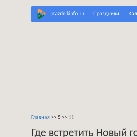
Перейти
prazdnikinfo.ru
праздники
ка
к
основному
содержанию
Главная
>>
5
>>
11
Где встретить Новый г