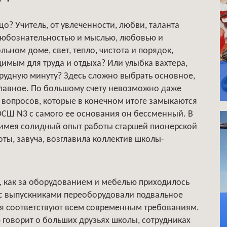
о? Учитель, от увлеченности, любви, таланта
т любознательностью и мыслью, любовью и
ьном доме, свет, тепло, чистота и порядок,
имым для труда и отдыха? Или улыбка вахтера,
трудную минуту? Здесь сложно выбрать основное,
 главное. По большому счету невозможно даже
 вопросов, которые в конечном итоге замыкаются
ОСШ N3 с самого ее основания он бессменный. В
 имея солидный опыт работы старшей пионерской
ты, завуча, возглавила коллектив школы-
у, как за оборудованием и мебелью приходилось
те с выпускниками переоборудовали подвальное
ня соответствуют всем современным требованиям.
 говорит о больших друзьях школы, сотрудниках