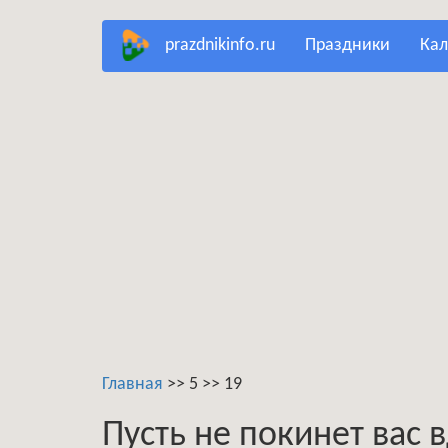
Перейти
prazdnikinfo.ru
праздники
ка
к
основному
содержанию
Главная
>>
5
>>
19
Пусть не покинет вас