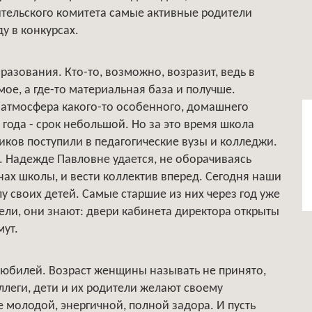
тельского комитета самые активные родители
у в конкурсах.
разования. Кто-то, возможно, возразит, ведь в
ое, а где-то материальная база и получше.
т атмосфера какого-то особенного, домашнего
 года - срок небольшой. Но за это время школа
иков поступили в педагогические вузы и колледжи.
 Надежде Павловне удается, не оборачиваясь
енах школы, и вести коллектив вперед. Сегодня наши
 своих детей. Самые старшие из них через год уже
тели, они знают: двери кабинета директора открыты
мут.
 юбилей. Возраст женщины называть не принято,
ллеги, дети и их родители желают своему
 молодой, энергичной, полной задора. И пусть