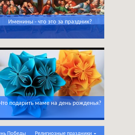
Именины - что это за праздник?
Что подарить маме на день рожденья?
День Победы
Религиозные праздники