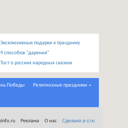
Эксклюзивные подарки к празднику
9 способов "дарения"
Тост о русских народных сказках
День Победы
Религиозные праздники
info.ru
Реклама
О нас
Сделано a-z.ru