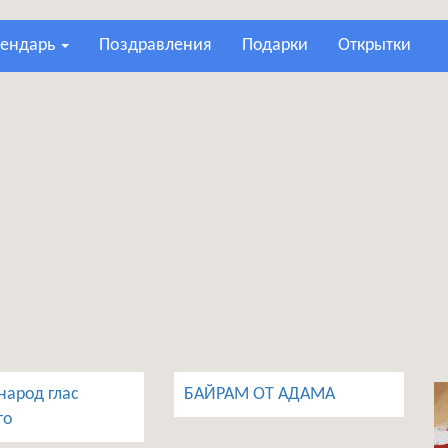
лендарь
поздравления
подарки
открытки
народ глас
БАЙРАМ ОТ АДАМА
го