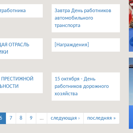
ьтработника
Завтра День работников
автомобильного
транспорта
АЯ ОТРАСЛЬ
[Награждения]
ИКИ
К ПРЕСТИЖНОЙ
15 октября - День
ЬНОСТИ
работников дорожного
хозяйства
6
7
8
9
…
следующая ›
последняя »