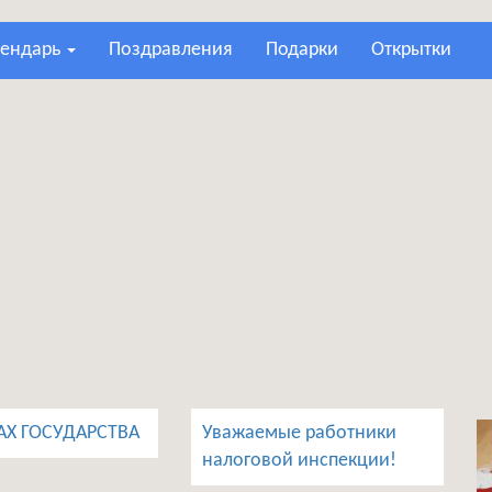
лендарь
поздравления
подарки
открытки
АХ ГОСУДАРСТВА
Уважаемые работники
налоговой инспекции!