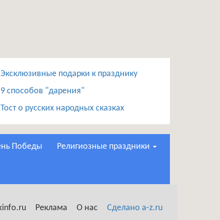
Эксклюзивные подарки к празднику
9 способов "дарения"
Тост о русских народных сказках
День Победы
Религиозные праздники
info.ru
Реклама
О нас
Сделано a-z.ru