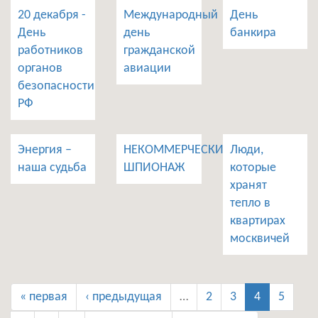
20 декабря -
Международный
День
День
день
банкира
работников
гражданской
органов
авиации
безопасности
РФ
Энергия –
НЕКОММЕРЧЕСКИЙ
Люди,
наша судьба
ШПИОНАЖ
которые
хранят
тепло в
квартирах
москвичей
« первая
‹ предыдущая
…
2
3
4
5