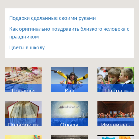
Подарки сделанные своими руками
Как оригинально поздравить близкого человека с
праздником
Цветы в школу
Подарки
Как
Цветы в
сделанные
оригинально
школу
своими
поздравить
руками
близкого
Подарок из
Откуда
Именины -
человека с
магазина
появились
что это за
праздником