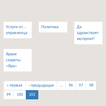
Услуги от...
Политика
Да
управленца
здравствует
экспромт!
Яркие
секреты
«Яра»
« первая
‹ предыдущая
…
96
97
98
99
100
101