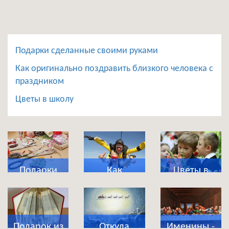
Подарки сделанные своими руками
Как оригинально поздравить близкого человека с
праздником
Цветы в школу
Подарки
Как
Цветы в
сделанные
оригинально
школу
своими
поздравить
руками
близкого
Подарок из
Откуда
Именины -
человека с