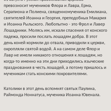
превозносит мучеников Флора и Лавра, Ерма,
Серапиона и Полиена, священномученика Емилиана,
святителей Иоанна и Георгия, преподобных Макария
и Иоанна Рыльского. Любопытно - это Фрол и Лавер
Лошадники. Молясь им, искали спасения от конского
падежа, просили послать лошадям добра. В этот
день коней кормили до отвала, приводили к церкви,
окропляли святой водой. А на самом деле Флор и
Лавр не имели никакого отношения к лошадям, но
когда-то именно на эти дни приходились языческие
празднования в честь лошадей, а потому пришлось и
мученикам стать конскими покровителями.
Католики в этот день вспомнят святых Паулина,
Раймонда Ноннатуса, мученика Иоанна Ювенала.