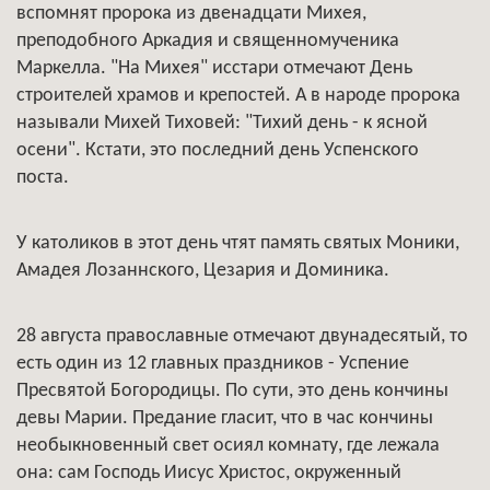
вспомнят пророка из двенадцати Михея,
преподобного Аркадия и священномученика
Маркелла. "На Михея" исстари отмечают День
строителей храмов и крепостей. А в народе пророка
называли Михей Тиховей: "Тихий день - к ясной
осени". Кстати, это последний день Успенского
поста.
У католиков в этот день чтят память святых Моники,
Амадея Лозаннского, Цезария и Доминика.
28 августа православные отмечают двунадесятый, то
есть один из 12 главных праздников - Успение
Пресвятой Богородицы. По сути, это день кончины
девы Марии. Предание гласит, что в час кончины
необыкновенный свет осиял комнату, где лежала
она: сам Господь Иисус Христос, окруженный