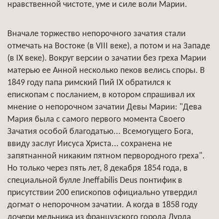
нравственной чистоте, уме и силе воли Марии.
Вначале торжество непорочного зачатия стали
отмечать на Востоке (в VIII веке), а потом и на Западе
(в IX веке). Вокруг версии о зачатии без греха Марии
матерью ее Анной несколько пеков велись споры. В
1849 году папа римский Пий IX обратился к
епископам с посланием, в котором спрашивал их
мнение о непорочном зачатии Девы Марии: "Дева
Мария была с самого первого момента Своего
Зачатия особой благодатью... Всемогущего Бога,
ввиду заслуг Иисуса Христа... сохранена не
запятнанной никаким пятном первородного греха".
Но только через пять лет, 8 декабря 1854 года, в
специальной булле Jneffabilis Deus понтифик в
присутствии 200 епископов официально утвердил
догмат о непорочном зачатии. А когда в 1858 году
дочери мельника из французского города Лурда