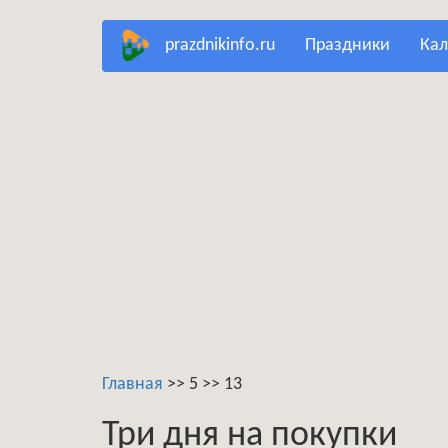
Перейти
prazdnikinfo.ru
праздники
ка
к
основному
содержанию
Главная
>>
5
>>
13
Три дня на покупки