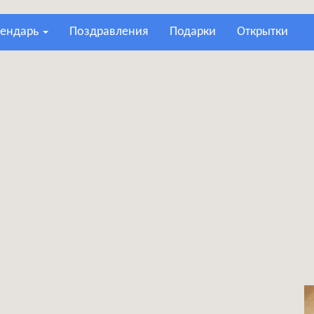
лендарь
поздравления
подарки
открытки