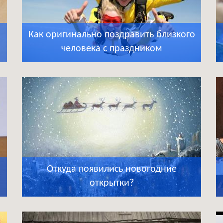
Как оригинально поздравить близкого
человека с праздником
Откуда появились новогодние
открытки?