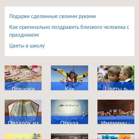
Подарки сделанные своими руками
Как оригинально поздравить близкого человека с
праздником
Цветы в школу
Подарки
Как
Цветы в
сделанные
оригинально
школу
своими
поздравить
руками
близкого
Подарок из
Откуда
Именины -
человека с
магазина
появились
что это за
праздником